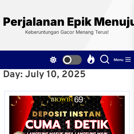
Skip
to
the
Perjalanan Epik Menuj
content
Keberuntungan Gacor Menang Terus!
Menu
Day:
July 10, 2025