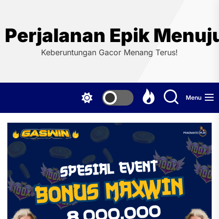
Skip
to
the
Perjalanan Epik Menuj
content
Keberuntungan Gacor Menang Terus!
Menu