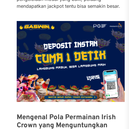
mendapatkan jackpot tentu bisa semakin besar.
Mengenal Pola Permainan Irish
Crown yang Menguntungkan