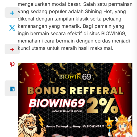
mengeluarkan modal besar. Salah satu permainan
yang sedang populer adalah Shining Hot, yang
dikenal dengan tampilan klasik serta peluang
kemenangan yang menarik. Bagi pemain yang
ingin bermain secara efektif di situs BIOWIN69,
memahami cara bermain dengan cerdas menjadi
kunci utama untuk meraih hasil maksimal.