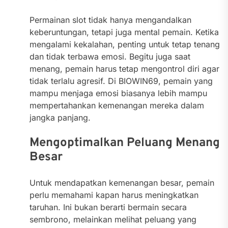
Permainan slot tidak hanya mengandalkan
keberuntungan, tetapi juga mental pemain. Ketika
mengalami kekalahan, penting untuk tetap tenang
dan tidak terbawa emosi. Begitu juga saat
menang, pemain harus tetap mengontrol diri agar
tidak terlalu agresif. Di BIOWIN69, pemain yang
mampu menjaga emosi biasanya lebih mampu
mempertahankan kemenangan mereka dalam
jangka panjang.
Mengoptimalkan Peluang Menang
Besar
Untuk mendapatkan kemenangan besar, pemain
perlu memahami kapan harus meningkatkan
taruhan. Ini bukan berarti bermain secara
sembrono, melainkan melihat peluang yang