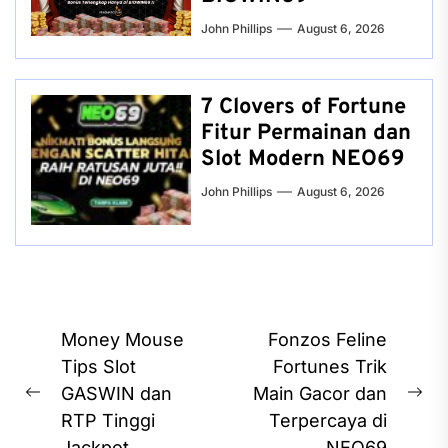
John Phillips
August 6, 2026
7 Clovers of Fortune
Fitur Permainan dan
Slot Modern NEO69
John Phillips
August 6, 2026
Post
Money Mouse
Fonzos Feline
navigation
Tips Slot
Fortunes Trik
GASWIN dan
Main Gacor dan
Previous
Ne
RTP Tinggi
Terpercaya di
post:
pos
Jackpot
NEO69