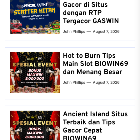
Gacor di Situs
dengan RTP
Tergacor GASWIN
John Phillips
August 7, 2026
Hot to Burn Tips
Main Slot BIOWIN69
dan Menang Besar
John Phillips
August 7, 2026
Ancient Island Situs
Terbaik dan Tips
Gacor Cepat
BIOWIN69