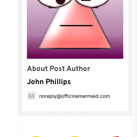
About Post Author
John Phillips
noreply@officinemermaid.com