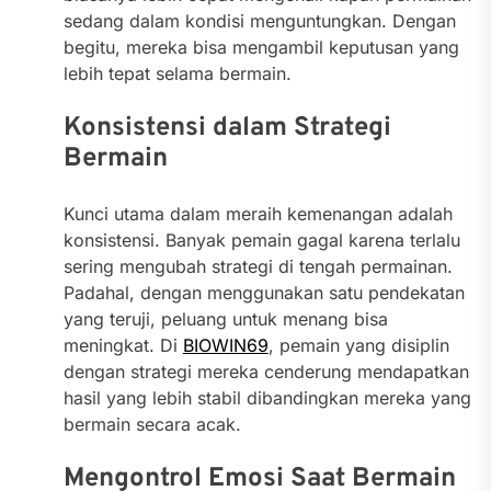
sedang dalam kondisi menguntungkan. Dengan
begitu, mereka bisa mengambil keputusan yang
lebih tepat selama bermain.
Konsistensi dalam Strategi
Bermain
Kunci utama dalam meraih kemenangan adalah
konsistensi. Banyak pemain gagal karena terlalu
sering mengubah strategi di tengah permainan.
Padahal, dengan menggunakan satu pendekatan
yang teruji, peluang untuk menang bisa
meningkat. Di
BIOWIN69
, pemain yang disiplin
dengan strategi mereka cenderung mendapatkan
hasil yang lebih stabil dibandingkan mereka yang
bermain secara acak.
Mengontrol Emosi Saat Bermain