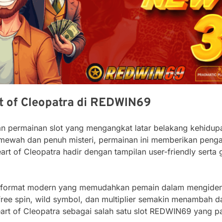
t of Cleopatra di REDWIN69
n permainan slot yang mengangkat latar belakang kehidup
 mewah dan penuh misteri, permainan ini memberikan pen
art of Cleopatra hadir dengan tampilan user-friendly ser
an format modern yang memudahkan pemain dalam mengidenti
 free spin, wild symbol, dan multiplier semakin menambah da
rt of Cleopatra sebagai salah satu slot REDWIN69 yang p