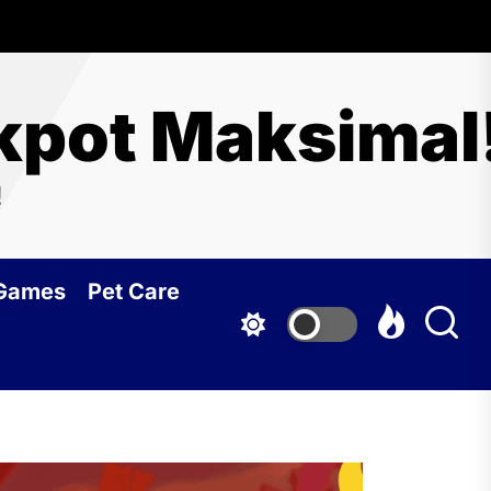
kpot Maksimal
!
 Games
Pet Care