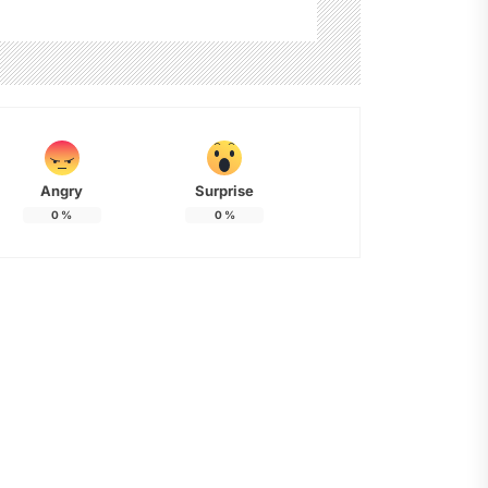
Angry
Surprise
0
%
0
%