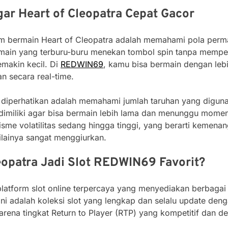
gar Heart of Cleopatra Cepat Gacor
am bermain Heart of Cleopatra adalah memahami pola perma
ain yang terburu-buru menekan tombol spin tanpa memperh
makin kecil. Di
REDWIN69
, kamu bisa bermain dengan lebi
n secara real-time.
diperhatikan adalah memahami jumlah taruhan yang diguna
imiliki agar bisa bermain lebih lama dan menunggu momen 
isme volatilitas sedang hingga tinggi, yang berarti kemen
ilainya sangat menggiurkan.
eopatra Jadi Slot REDWIN69 Favorit?
atform slot online terpercaya yang menyediakan berbagai p
ini adalah koleksi slot yang lengkap dan selalu update de
arena tingkat Return to Player (RTP) yang kompetitif dan d