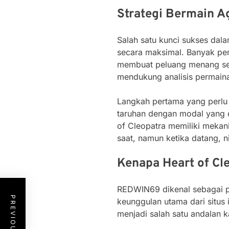
Strategi Bermain A
Salah satu kunci sukses dal
secara maksimal. Banyak pem
membuat peluang menang se
mendukung analisis permaina
Langkah pertama yang perlu 
taruhan dengan modal yang d
of Cleopatra memiliki mekan
saat, namun ketika datang, n
Kenapa Heart of Cl
REDWIN69 dikenal sebagai pl
keunggulan utama dari situs 
menjadi salah satu andalan k