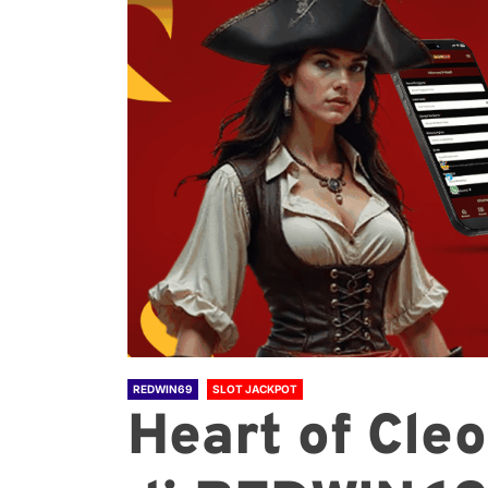
REDWIN69
SLOT JACKPOT
Heart of Cle