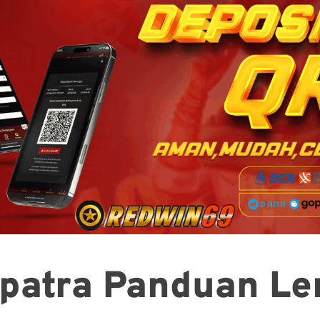
opatra Panduan L