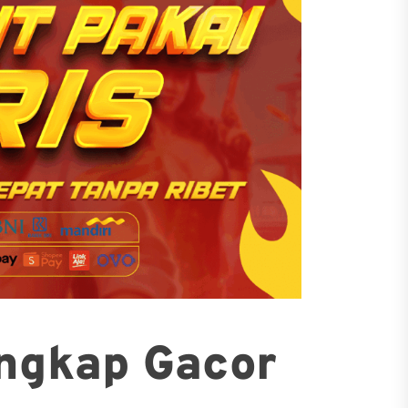
engkap Gacor