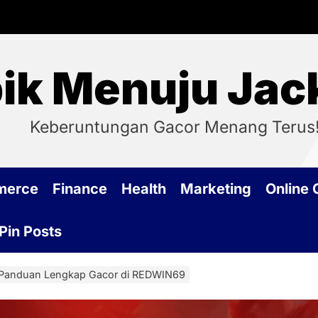
pik Menuju Jac
Keberuntungan Gacor Menang Terus
merce
Finance
Health
Marketing
Online
Pin Posts
a Panduan Lengkap Gacor di REDWIN69