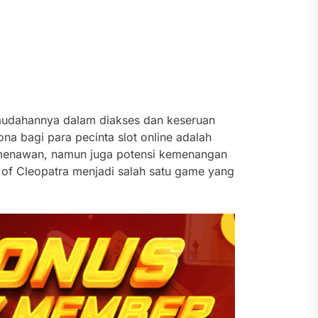
emudahannya dalam diakses dan keseruan
a bagi para pecinta slot online adalah
g menawan, namun juga potensi kemenangan
t of Cleopatra menjadi salah satu game yang