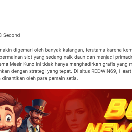
9
18 Second
semakin digemari oleh banyak kalangan, terutama karena k
 permainan slot yang sedang naik daun dan menjadi primadon
rtema Mesir Kuno ini tidak hanya menghadirkan grafis yan
inkan dengan strategi yang tepat. Di situs REDWIN69, Hear
dinantikan oleh para pemain setia.