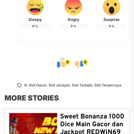
Sleepy
Angry
Surprise
0
%
0
%
0
%
0
0
In
Slot Gacor
,
Slot Jackpot
,
Slot Terbaik
,
Slot Terpercaya
MORE STORIES
Sweet Bonanza 1000
Dice Main Gacor dan
Jackpot REDWIN69