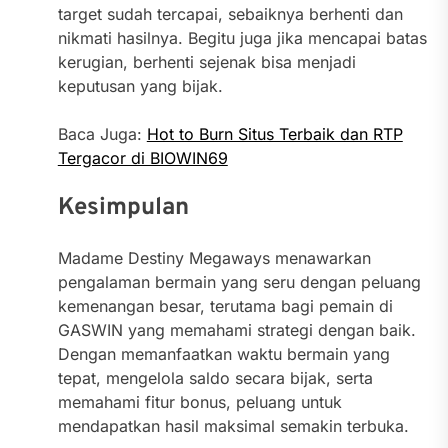
target sudah tercapai, sebaiknya berhenti dan
nikmati hasilnya. Begitu juga jika mencapai batas
kerugian, berhenti sejenak bisa menjadi
keputusan yang bijak.
Baca Juga:
Hot to Burn Situs Terbaik dan RTP
Tergacor di BIOWIN69
Kesimpulan
Madame Destiny Megaways menawarkan
pengalaman bermain yang seru dengan peluang
kemenangan besar, terutama bagi pemain di
GASWIN yang memahami strategi dengan baik.
Dengan memanfaatkan waktu bermain yang
tepat, mengelola saldo secara bijak, serta
memahami fitur bonus, peluang untuk
mendapatkan hasil maksimal semakin terbuka.