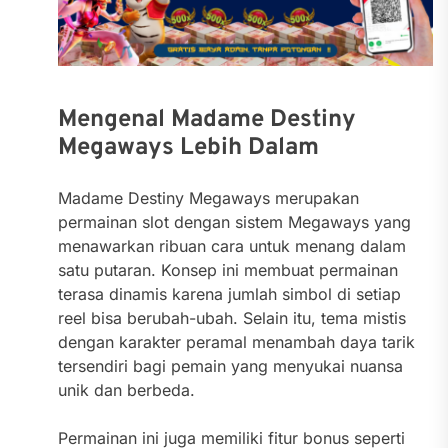
Mengenal Madame Destiny
Megaways Lebih Dalam
Madame Destiny Megaways merupakan
permainan slot dengan sistem Megaways yang
menawarkan ribuan cara untuk menang dalam
satu putaran. Konsep ini membuat permainan
terasa dinamis karena jumlah simbol di setiap
reel bisa berubah-ubah. Selain itu, tema mistis
dengan karakter peramal menambah daya tarik
tersendiri bagi pemain yang menyukai nuansa
unik dan berbeda.
Permainan ini juga memiliki fitur bonus seperti