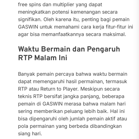
free spins dan multiplier yang dapat
meningkatkan potensi kemenangan secara
signifikan. Oleh karena itu, penting bagi pemain
GASWIN untuk memahami cara kerja fitur-fitur ini
agar bisa memanfaatkannya secara maksimal.
Waktu Bermain dan Pengaruh
RTP Malam Ini
Banyak pemain percaya bahwa waktu bermain
dapat memengaruhi hasil permainan, termasuk
RTP atau Return to Player. Meskipun secara
teknis RTP bersifat jangka panjang, beberapa
pemain di GASWIN merasa bahwa malam hari
sering memberikan peluang lebih baik. Hal ini
bisa dipengaruhi oleh jumlah pemain aktif atau
pola permainan yang berbeda dibandingkan
siang hari.