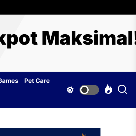
kpot Maksimal
!
 Games
Pet Care