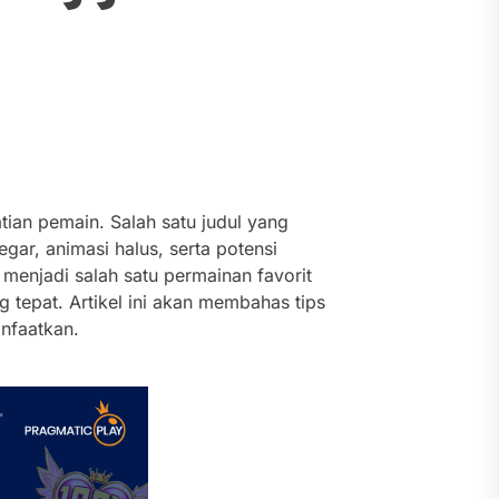
ian pemain. Salah satu judul yang
egar, animasi halus, serta potensi
enjadi salah satu permainan favorit
 tepat. Artikel ini akan membahas tips
anfaatkan.