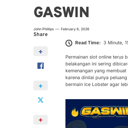
GASWIN
John Phillips
February 6, 2026
Share
Read Time:
3 Minute, 
Permainan slot online terus
belakangan ini sering dibicar
kemenangan yang membuat ba
karena dinilai punya peluang
bermain Ice Lobster agar le