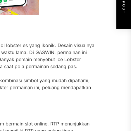
NEXT POST
l lobster es yang ikonik. Desain visualnya
waktu lama. Di GASWIN, permainan ini
 Banyak pemain menyebut Ice Lobster
a saat pola permainan sedang pas.
i kombinasi simbol yang mudah dipahami,
er permainan ini, peluang mendapatkan
lum bermain slot online. RTP menunjukkan
l memiliki RTP yang cukup tinggi