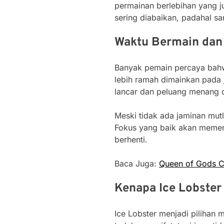
permainan berlebihan yang jus
sering diabaikan, padahal sa
Waktu Bermain dan
Banyak pemain percaya bahwa
lebih ramah dimainkan pada ja
lancar dan peluang menang d
Meski tidak ada jaminan mu
Fokus yang baik akan memen
berhenti.
Baca Juga:
Queen of Gods C
Kenapa Ice Lobste
Ice Lobster menjadi pilihan