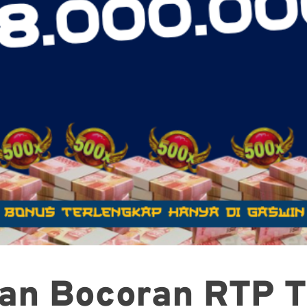
an Bocoran RTP Ti