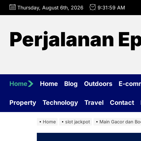
Skip
Thursday, August 6th, 2026
9:32:00 AM
to
the
content
Perjalanan E
Home
Home
Blog
Outdoors
E-com
Property
Technology
Travel
Contact
Home
slot jackpot
Main Gacor dan Bo