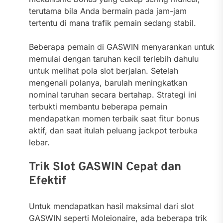
terutama bila Anda bermain pada jam-jam
tertentu di mana trafik pemain sedang stabil.
Beberapa pemain di GASWIN menyarankan untuk
memulai dengan taruhan kecil terlebih dahulu
untuk melihat pola slot berjalan. Setelah
mengenali polanya, barulah meningkatkan
nominal taruhan secara bertahap. Strategi ini
terbukti membantu beberapa pemain
mendapatkan momen terbaik saat fitur bonus
aktif, dan saat itulah peluang jackpot terbuka
lebar.
Trik Slot GASWIN Cepat dan
Efektif
Untuk mendapatkan hasil maksimal dari slot
GASWIN seperti Moleionaire, ada beberapa trik