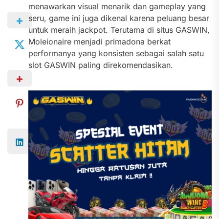
menawarkan visual menarik dan gameplay yang
seru, game ini juga dikenal karena peluang besar
untuk meraih jackpot. Terutama di situs GASWIN,
Moleionaire menjadi primadona berkat
performanya yang konsisten sebagai salah satu
slot GASWIN paling direkomendasikan.