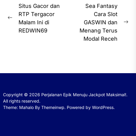
Post
Situs Gacor dan
Sea Fantasy
navigation
RTP Tergacor
Cara Slot
Previous
Malam Ini di
GASWIN dan
Ne
post:
REDWIN69
Menang Terus
pos
Modal Receh
Copyright © 2026
Perjalanan Epik Menuju Jackpot Maksimal!.
All rights reserved.
Theme: Mahalo By
Themeinwp.
Powered by
WordPress.