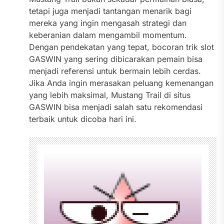
tetapi juga menjadi tantangan menarik bagi
mereka yang ingin mengasah strategi dan
keberanian dalam mengambil momentum.
Dengan pendekatan yang tepat, bocoran trik slot
GASWIN yang sering dibicarakan pemain bisa
menjadi referensi untuk bermain lebih cerdas.
Jika Anda ingin merasakan peluang kemenangan
yang lebih maksimal, Mustang Trail di situs
GASWIN bisa menjadi salah satu rekomendasi
terbaik untuk dicoba hari ini.