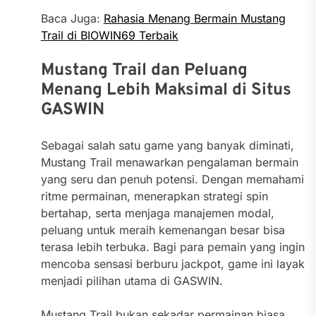
Baca Juga:
Rahasia Menang Bermain Mustang
Trail di BIOWIN69 Terbaik
Mustang Trail dan Peluang
Menang Lebih Maksimal di Situs
GASWIN
Sebagai salah satu game yang banyak diminati,
Mustang Trail menawarkan pengalaman bermain
yang seru dan penuh potensi. Dengan memahami
ritme permainan, menerapkan strategi spin
bertahap, serta menjaga manajemen modal,
peluang untuk meraih kemenangan besar bisa
terasa lebih terbuka. Bagi para pemain yang ingin
mencoba sensasi berburu jackpot, game ini layak
menjadi pilihan utama di GASWIN.
Mustang Trail bukan sekadar permainan biasa,