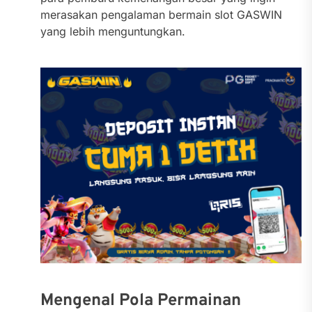
merasakan pengalaman bermain slot GASWIN
yang lebih menguntungkan.
Mengenal Pola Permainan