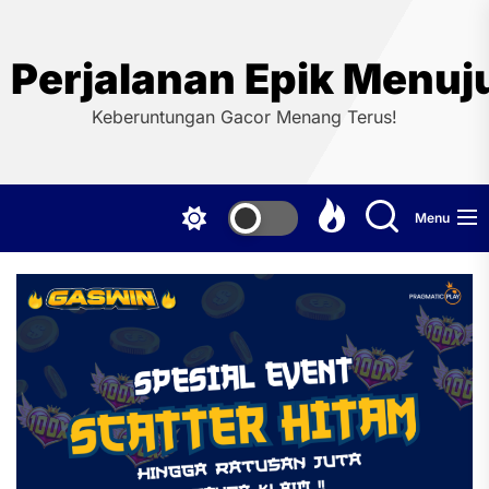
Skip
to
the
Perjalanan Epik Menuj
content
Keberuntungan Gacor Menang Terus!
Menu