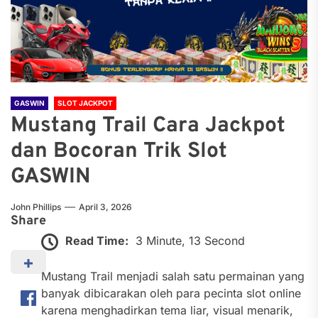
GASWIN
SLOT JACKPOT
Mustang Trail Cara Jackpot
dan Bocoran Trik Slot
GASWIN
John Phillips
April 3, 2026
Share
Read Time:
3 Minute, 13 Second
Mustang Trail menjadi salah satu permainan yang
banyak dibicarakan oleh para pecinta slot online
karena menghadirkan tema liar, visual menarik,