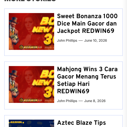
Sweet Bonanza 1000
Dice Main Gacor dan
Jackpot REDWIN69
John Phillips
June 10, 2026
Mahjong Wins 3 Cara
Gacor Menang Terus
Setiap Hari
REDWIN69
John Phillips
June 8, 2026
Aztec Blaze Tips