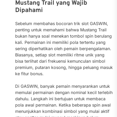
Mustang Trail yang Wajib
Dipahami
Sebelum membahas bocoran trik slot GASWIN,
penting untuk memahami bahwa Mustang Trail
bukan hanya soal menekan tombol spin berulang
kali. Permainan ini memiliki pola tertentu yang
sering diperhatikan oleh pemain berpengalaman.
Biasanya, setiap slot memiliki ritme unik yang
bisa terlihat dari frekuensi kemunculan simbol
premium, putaran kosong, hingga peluang masuk
ke fitur bonus.
Di GASWIN, banyak pemain menyarankan untuk
memulai permainan dengan nominal kecil terlebih
dahulu. Langkah ini bertujuan untuk membaca
pola awal permainan. Ketika beberapa spin awal
menunjukkan kombinasi simbol yang mulai aktif