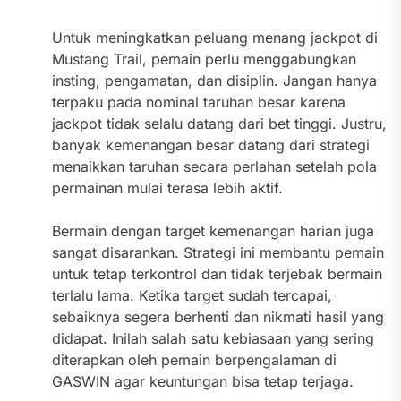
Untuk meningkatkan peluang menang jackpot di
Mustang Trail, pemain perlu menggabungkan
insting, pengamatan, dan disiplin. Jangan hanya
terpaku pada nominal taruhan besar karena
jackpot tidak selalu datang dari bet tinggi. Justru,
banyak kemenangan besar datang dari strategi
menaikkan taruhan secara perlahan setelah pola
permainan mulai terasa lebih aktif.
Bermain dengan target kemenangan harian juga
sangat disarankan. Strategi ini membantu pemain
untuk tetap terkontrol dan tidak terjebak bermain
terlalu lama. Ketika target sudah tercapai,
sebaiknya segera berhenti dan nikmati hasil yang
didapat. Inilah salah satu kebiasaan yang sering
diterapkan oleh pemain berpengalaman di
GASWIN agar keuntungan bisa tetap terjaga.