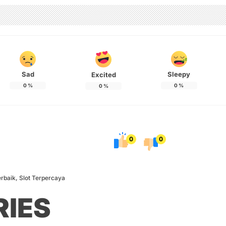
Sad
Sleepy
Excited
0
%
0
%
0
%
0
0
erbaik
,
Slot Terpercaya
RIES