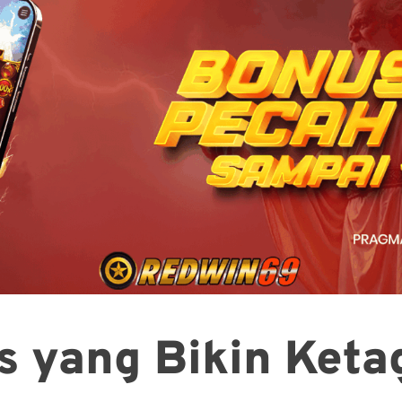
s yang Bikin Ketag