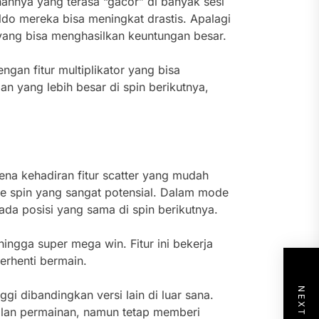
nnya yang terasa “gacor” di banyak sesi
o mereka bisa meningkat drastis. Apalagi
 yang bisa menghasilkan keuntungan besar.
gan fitur multiplikator yang bisa
 yang lebih besar di spin berikutnya,
ena kehadiran fitur scatter yang mudah
ree spin yang sangat potensial. Dalam mode
ada posisi yang sama di spin berikutnya.
ingga super mega win. Fitur ini bekerja
rhenti bermain.
ggi dibandingkan versi lain di luar sana.
an permainan, namun tetap memberi