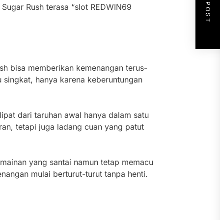
NEXT POST
 Sugar Rush terasa “slot REDWIN69
ush bisa memberikan kemenangan terus-
 singkat, hanya karena keberuntungan
at dari taruhan awal hanya dalam satu
an, tetapi juga ladang cuan yang patut
ermainan yang santai namun tetap memacu
angan mulai berturut-turut tanpa henti.