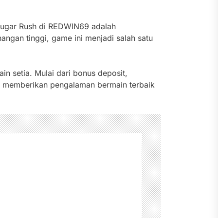
Sugar Rush di REDWIN69 adalah
angan tinggi, game ini menjadi salah satu
setia. Mulai dari bonus deposit,
uk memberikan pengalaman bermain terbaik