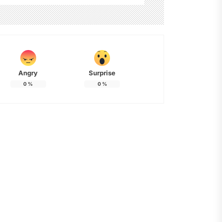
Angry
Surprise
0
%
0
%