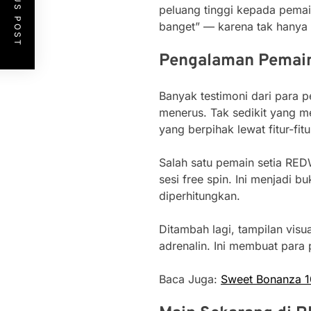
PREVIOUS POST
peluang tinggi kepada pema
banget” — karena tak hanya
Pengalaman Pemain
Banyak testimoni dari para
menerus. Tak sedikit yang 
yang berpihak lewat fitur-fitu
Salah satu pemain setia RE
sesi free spin. Ini menjadi 
diperhitungkan.
Ditambah lagi, tampilan vis
adrenalin. Ini membuat para 
Baca Juga:
Sweet Bonanza 1