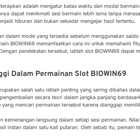
 diterapkan adalah mengatur batas waktu dan modal berma
nya dapat menikmati sesi bermain lebih lama tanpa merasa
jadi hiburan dan bukan sekadar mengejar hasil tertentu.
nan dalam mode yang tersedia sebelum menggunakan sald
main BIOWIN69 memanfaatkan cara ini untuk memahami fitu
 Dengan pendekatan tersebut, istilah slot BIOWIN69 dapat 
gi Dalam Permainan Slot BIOWIN69
rupakan salah satu istilah penting yang sering dibahas dal
ngembalian secara teori dalam jangka panjang berdasarka
yang mencari permainan tersebut karena dianggap memiliki
 kemenangan langsung dalam setiap sesi permainan. Nilai 
il instan dalam satu kali putaran. Oleh sebab itu, pemain 