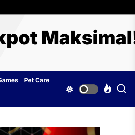
kpot Maksimal
!
 Games
Pet Care