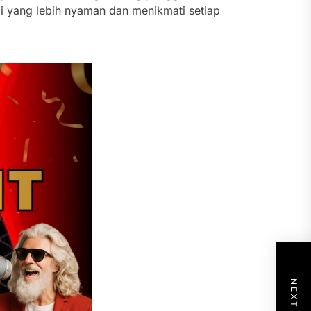
i yang lebih nyaman dan menikmati setiap