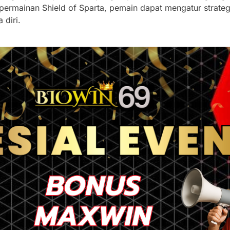
rmainan Shield of Sparta, pemain dapat mengatur strateg
 diri.