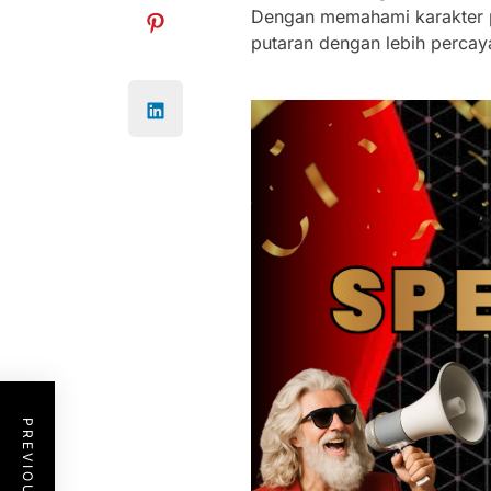
Dengan memahami karakter pe
putaran dengan lebih percaya