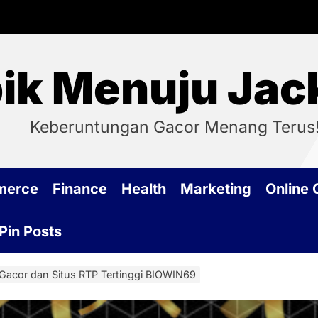
pik Menuju Jac
Keberuntungan Gacor Menang Terus
merce
Finance
Health
Marketing
Online
Pin Posts
s Gacor dan Situs RTP Tertinggi BIOWIN69