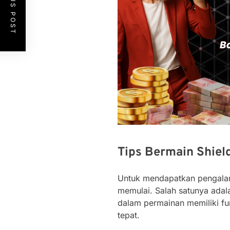
PREVIOUS POST
Tips Bermain Shiel
Untuk mendapatkan pengalam
memulai. Salah satunya adal
dalam permainan memiliki f
tepat.