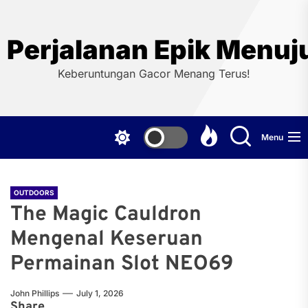
Skip
to
the
Perjalanan Epik Menuj
content
Keberuntungan Gacor Menang Terus!
Menu
OUTDOORS
The Magic Cauldron
Mengenal Keseruan
Permainan Slot NEO69
John Phillips
July 1, 2026
Share