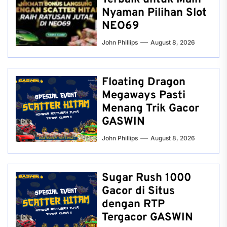
Nyaman Pilihan Slot
NEO69
John Phillips
August 8, 2026
Floating Dragon
Megaways Pasti
Menang Trik Gacor
GASWIN
John Phillips
August 8, 2026
Sugar Rush 1000
Gacor di Situs
dengan RTP
Tergacor GASWIN