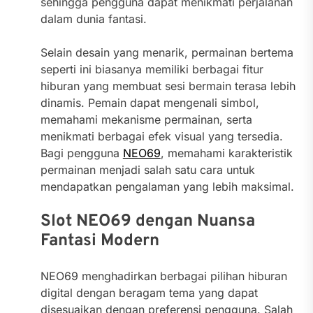
sehingga pengguna dapat menikmati perjalanan
dalam dunia fantasi.
Selain desain yang menarik, permainan bertema
seperti ini biasanya memiliki berbagai fitur
hiburan yang membuat sesi bermain terasa lebih
dinamis. Pemain dapat mengenali simbol,
memahami mekanisme permainan, serta
menikmati berbagai efek visual yang tersedia.
Bagi pengguna
NEO69
, memahami karakteristik
permainan menjadi salah satu cara untuk
mendapatkan pengalaman yang lebih maksimal.
Slot NEO69 dengan Nuansa
Fantasi Modern
NEO69 menghadirkan berbagai pilihan hiburan
digital dengan beragam tema yang dapat
disesuaikan dengan preferensi pengguna. Salah