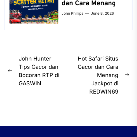
dan Cara Menang
John Phillips
June 8, 2026
Post
John Hunter
Hot Safari Situs
navigation
Tips Gacor dan
Gacor dan Cara
Previous
Bocoran RTP di
Menang
Ne
post:
GASWIN
Jackpot di
pos
REDWIN69