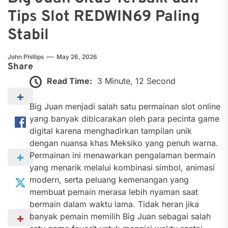
Tips Slot REDWIN69 Paling
Stabil
John Phillips
May 26, 2026
Share
Read Time:
3 Minute, 12 Second
Big Juan menjadi salah satu permainan slot online
yang banyak dibicarakan oleh para pecinta game
digital karena menghadirkan tampilan unik
dengan nuansa khas Meksiko yang penuh warna.
Permainan ini menawarkan pengalaman bermain
yang menarik melalui kombinasi simbol, animasi
modern, serta peluang kemenangan yang
membuat pemain merasa lebih nyaman saat
bermain dalam waktu lama. Tidak heran jika
banyak pemain memilih Big Juan sebagai salah