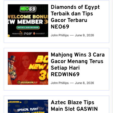
Diamonds of Egypt
Terbaik dan Tips
Gacor Terbaru
NEO69
John Phillips
June 9, 2026
Mahjong Wins 3 Cara
Gacor Menang Terus
Setiap Hari
REDWIN69
John Phillips
June 8, 2026
Aztec Blaze Tips
Main Slot GASWIN