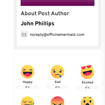
About Post Author
John Phillips
noreply@officinemermaid.com
Happy
Sad
Excited
0
%
0
%
0
%