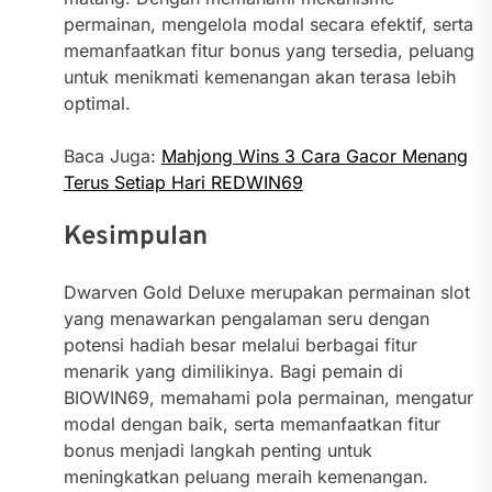
permainan, mengelola modal secara efektif, serta
memanfaatkan fitur bonus yang tersedia, peluang
untuk menikmati kemenangan akan terasa lebih
optimal.
Baca Juga:
Mahjong Wins 3 Cara Gacor Menang
Terus Setiap Hari REDWIN69
Kesimpulan
Dwarven Gold Deluxe merupakan permainan slot
yang menawarkan pengalaman seru dengan
potensi hadiah besar melalui berbagai fitur
menarik yang dimilikinya. Bagi pemain di
BIOWIN69, memahami pola permainan, mengatur
modal dengan baik, serta memanfaatkan fitur
bonus menjadi langkah penting untuk
meningkatkan peluang meraih kemenangan.