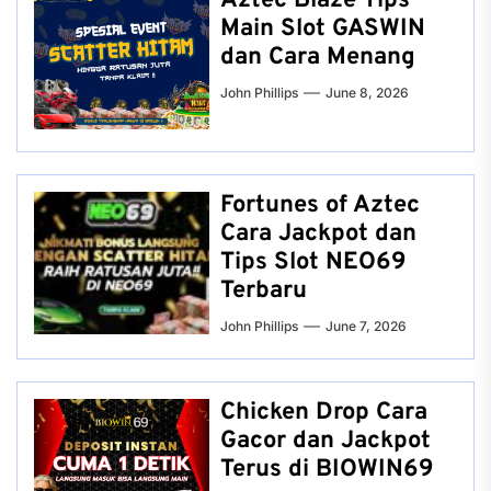
Aztec Blaze Tips
Main Slot GASWIN
dan Cara Menang
John Phillips
June 8, 2026
Fortunes of Aztec
Cara Jackpot dan
Tips Slot NEO69
Terbaru
John Phillips
June 7, 2026
Chicken Drop Cara
Gacor dan Jackpot
Terus di BIOWIN69