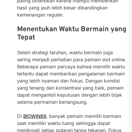
paling dinantikan karena mampu memberikan
hasil yang jauh lebih besar dibandingkan
kemenangan reguler.
Menentukan Waktu Bermain yang
Tepat
Selain strategi taruhan, waktu bermain juga
sering menjadi perhatian para pemain slot online.
Beberapa pemain percaya bahwa memilih waktu
tertentu dapat memberikan pengalaman bermain
yang lebih nyaman dan fokus. Dengan kondisi
yang tenang dan konsentrasi yang baik, pemain
dapat mengambil keputusan dengan lebih bijak
selama permainan berlangsung.
Di
BIOWIN69
, banyak pemain memilih bermain
saat memiliki waktu luang sehingga dapat
menikmati setiap putaran tanpa tekanan. Fokus