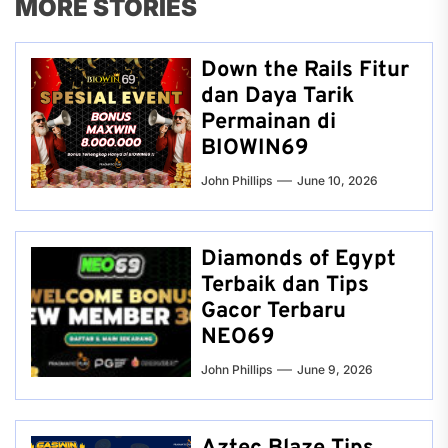
MORE STORIES
Down the Rails Fitur
dan Daya Tarik
Permainan di
BIOWIN69
John Phillips
June 10, 2026
Diamonds of Egypt
Terbaik dan Tips
Gacor Terbaru
NEO69
John Phillips
June 9, 2026