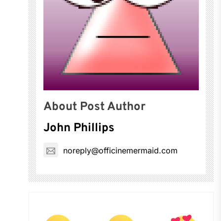
About Post Author
John Phillips
noreply@officinemermaid.com