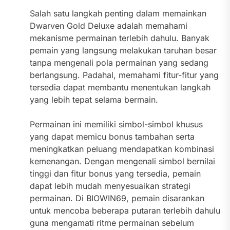
Salah satu langkah penting dalam memainkan
Dwarven Gold Deluxe adalah memahami
mekanisme permainan terlebih dahulu. Banyak
pemain yang langsung melakukan taruhan besar
tanpa mengenali pola permainan yang sedang
berlangsung. Padahal, memahami fitur-fitur yang
tersedia dapat membantu menentukan langkah
yang lebih tepat selama bermain.
Permainan ini memiliki simbol-simbol khusus
yang dapat memicu bonus tambahan serta
meningkatkan peluang mendapatkan kombinasi
kemenangan. Dengan mengenali simbol bernilai
tinggi dan fitur bonus yang tersedia, pemain
dapat lebih mudah menyesuaikan strategi
permainan. Di BIOWIN69, pemain disarankan
untuk mencoba beberapa putaran terlebih dahulu
guna mengamati ritme permainan sebelum