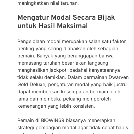
meningkatkan nilai taruhan.
Mengatur Modal Secara Bijak
untuk Hasil Maksimal
Pengelolaan modal merupakan salah satu faktor
penting yang sering diabaikan oleh sebagian
pemain. Banyak yang beranggapan bahwa
memasang taruhan besar akan langsung
menghasilkan jackpot, padahal kenyataannya
tidak selalu demikian. Dalam permainan Dwarven
Gold Deluxe, pengaturan modal yang baik justru
dapat memberikan kesempatan bermain lebih
lama dan membuka peluang memperoleh
kemenangan yang lebih konsisten.
Pemain di BIOWIN69 biasanya menerapkan
strategi pembagian modal agar tidak cepat habis