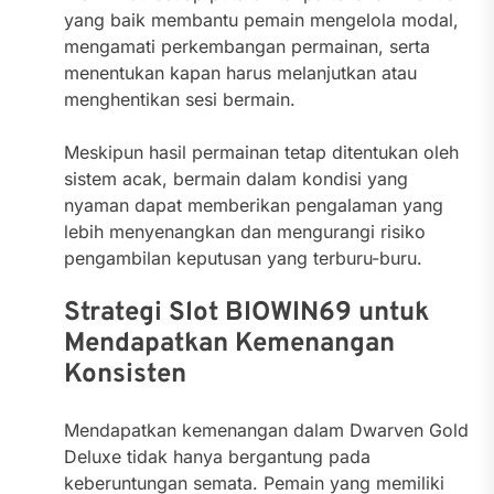
yang baik membantu pemain mengelola modal,
mengamati perkembangan permainan, serta
menentukan kapan harus melanjutkan atau
menghentikan sesi bermain.
Meskipun hasil permainan tetap ditentukan oleh
sistem acak, bermain dalam kondisi yang
nyaman dapat memberikan pengalaman yang
lebih menyenangkan dan mengurangi risiko
pengambilan keputusan yang terburu-buru.
Strategi Slot BIOWIN69 untuk
Mendapatkan Kemenangan
Konsisten
Mendapatkan kemenangan dalam Dwarven Gold
Deluxe tidak hanya bergantung pada
keberuntungan semata. Pemain yang memiliki