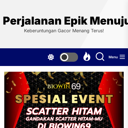
Skip
to
the
Perjalanan Epik Menuj
content
Keberuntungan Gacor Menang Terus!
Menu