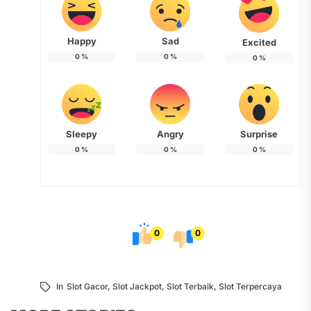
Happy
Sad
Excited
0
%
0
%
0
%
Sleepy
Angry
Surprise
0
%
0
%
0
%
0
0
In
Slot Gacor
,
Slot Jackpot
,
Slot Terbaik
,
Slot Terpercaya