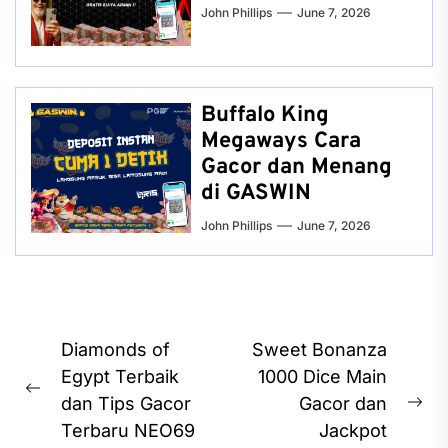
John Phillips
June 7, 2026
Buffalo King
Megaways Cara
Gacor dan Menang
di GASWIN
John Phillips
June 7, 2026
Post
Diamonds of
Sweet Bonanza
navigation
Egypt Terbaik
1000 Dice Main
Previous
dan Tips Gacor
Gacor dan
Ne
post:
Terbaru NEO69
Jackpot
pos