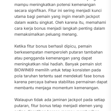
mampu meningkatkan potensi kemenangan
secara signifikan. Fitur ini sering menjadi kunci
utama bagi pemain yang ingin meraih jackpot
dalam waktu singkat. Oleh karena itu, memahami
cara kerja bonus menjadi langkah penting dalam
memaksimalkan peluang menang.
Ketika fitur bonus berhasil dipicu, pemain
berkesempatan memperoleh putaran tambahan
atau pengganda kemenangan yang dapat
meningkatkan nilai hadiah. Banyak pemain slot
BIOWIN69 memilih untuk tetap konsisten pada
pola taruhan tertentu saat mendekati fase bonus
karena percaya bahwa stabilitas permainan dapat
membantu menjaga momentum kemenangan.
Walaupun tidak ada jaminan jackpot pada setiap
putaran, fitur bonus tetap menjadi elemen yang