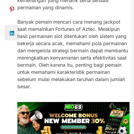
kemenangan yang menarik serta sensasi
permainan yang dinamis.
Banyak pemain mencari cara menang jackpot
saat memainkan Fortunes of Aztec. Meskipun
hasil permainan slot ditentukan oleh sistem yang
bekerja secara acak, memahami pola permainan
dan mengelola strategi bermain dapat membantu
meningkatkan kenyamanan serta efektivitas saat
bermain. Oleh karena itu, penting bagi pemain
untuk memahami karakteristik permainan
sebelum mulai melakukan taruhan dalam jumlah
besar.