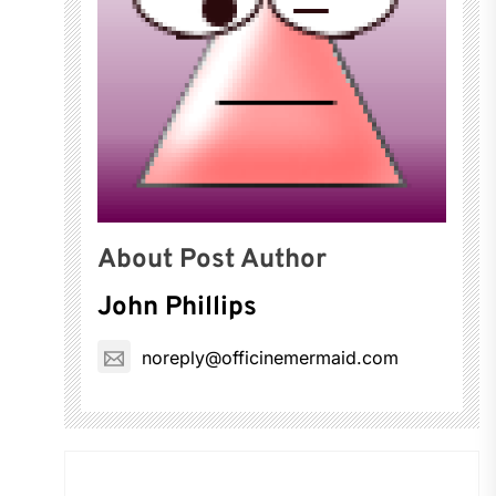
About Post Author
John Phillips
noreply@officinemermaid.com