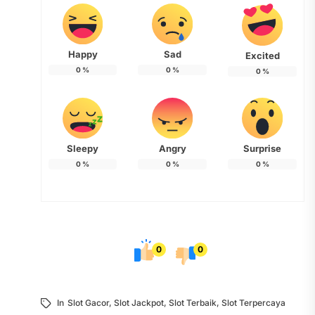
Happy
Sad
Excited
0
%
0
%
0
%
Sleepy
Angry
Surprise
0
%
0
%
0
%
0
0
In
Slot Gacor
,
Slot Jackpot
,
Slot Terbaik
,
Slot Terpercaya