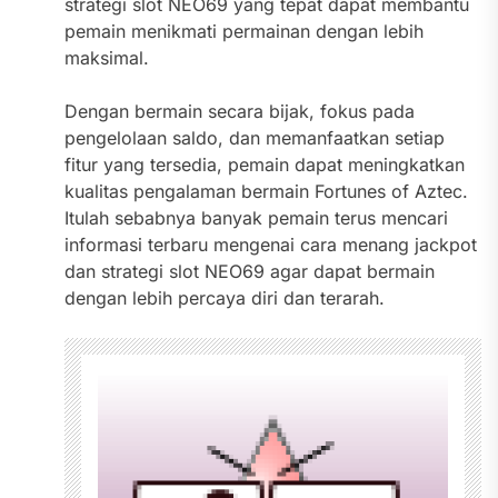
strategi slot NEO69 yang tepat dapat membantu
pemain menikmati permainan dengan lebih
maksimal.
Dengan bermain secara bijak, fokus pada
pengelolaan saldo, dan memanfaatkan setiap
fitur yang tersedia, pemain dapat meningkatkan
kualitas pengalaman bermain Fortunes of Aztec.
Itulah sebabnya banyak pemain terus mencari
informasi terbaru mengenai cara menang jackpot
dan strategi slot NEO69 agar dapat bermain
dengan lebih percaya diri dan terarah.