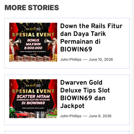
MORE STORIES
Down the Rails Fitur
dan Daya Tarik
Permainan di
BIOWIN69
John Phillips
June 10, 2026
Dwarven Gold
Deluxe Tips Slot
BIOWIN69 dan
Jackpot
John Phillips
June 9, 2026