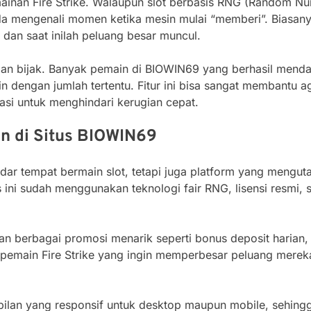
mainan Fire Strike. Walaupun slot berbasis RNG (Random N
mengenali momen ketika mesin mulai “memberi”. Biasanya, 
dan saat inilah peluang besar muncul.
ngan bijak. Banyak pemain di BIOWIN69 yang berhasil mend
dengan jumlah tertentu. Fitur ini bisa sangat membantu a
asi untuk menghindari kerugian cepat.
n di Situs BIOWIN69
ar tempat bermain slot, tetapi juga platform yang men
ini sudah menggunakan teknologi fair RNG, lisensi resmi, 
rkan berbagai promosi menarik seperti bonus deposit harian,
 pemain Fire Strike yang ingin memperbesar peluang merek
ilan yang responsif untuk desktop maupun mobile, sehingg