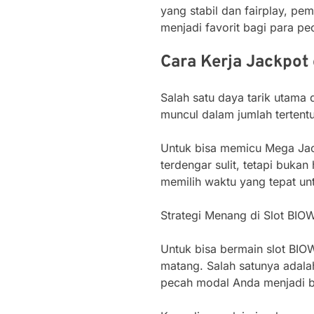
yang stabil dan fairplay, pe
menjadi favorit bagi para pe
Cara Kerja Jackpot d
Salah satu daya tarik utama d
muncul dalam jumlah tertent
Untuk bisa memicu Mega Jack
terdengar sulit, tetapi buka
memilih waktu yang tepat un
Strategi Menang di Slot BIO
Untuk bisa bermain slot BI
matang. Salah satunya adala
pecah modal Anda menjadi b