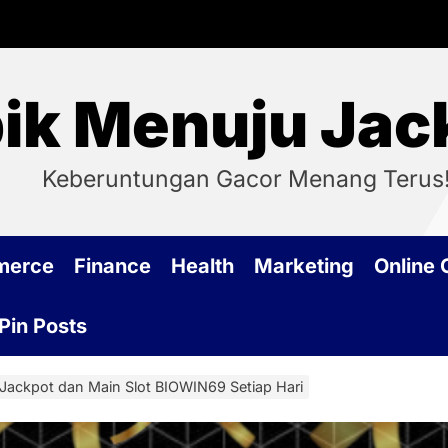
pik Menuju Jac
Keberuntungan Gacor Menang Terus
merce
Finance
Health
Marketing
Online
Pin Posts
 Jackpot dan Main Slot BIOWIN69 Setiap Hari