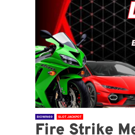
BIOWIN69
SLOT JACKPOT
Fire Strike 