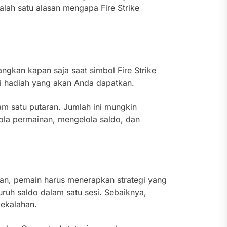
salah satu alasan mengapa Fire Strike
nangkan kapan saja saat simbol Fire Strike
gi hadiah yang akan Anda dapatkan.
m satu putaran. Jumlah ini mungkin
pola permainan, mengelola saldo, dan
an, pemain harus menerapkan strategi yang
uh saldo dalam satu sesi. Sebaiknya,
ekalahan.