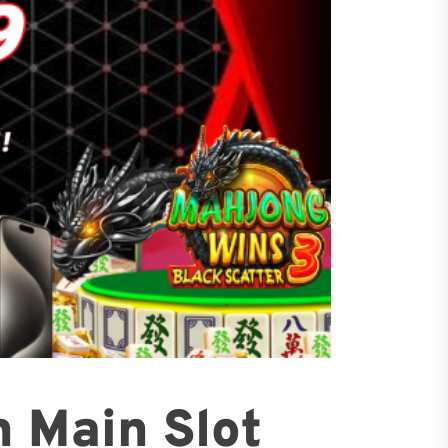
n Main Slot