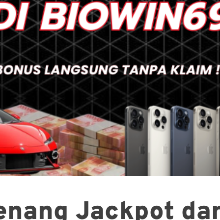
Menang Jackpot da