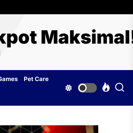
kpot Maksimal
!
 Games
Pet Care