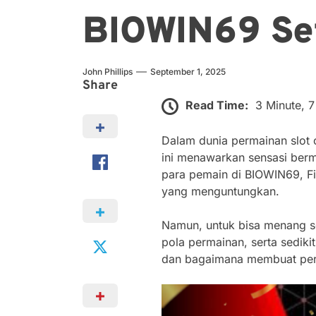
BIOWIN69 Set
John Phillips
September 1, 2025
Share
Read Time:
3 Minute, 
Dalam dunia permainan slot 
ini menawarkan sensasi berm
para pemain di BIOWIN69, Fi
yang menguntungkan.
Namun, untuk bisa menang se
pola permainan, serta sediki
dan bagaimana membuat perm