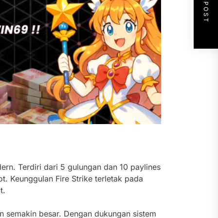
NEXT POST
rn. Terdiri dari 5 gulungan dan 10 paylines
t. Keunggulan Fire Strike terletak pada
t.
pun semakin besar. Dengan dukungan sistem