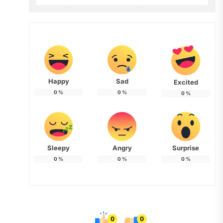
Happy
Sad
Excited
0
%
0
%
0
%
Sleepy
Angry
Surprise
0
%
0
%
0
%
0
0