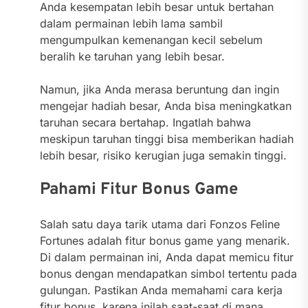
Anda kesempatan lebih besar untuk bertahan
dalam permainan lebih lama sambil
mengumpulkan kemenangan kecil sebelum
beralih ke taruhan yang lebih besar.
Namun, jika Anda merasa beruntung dan ingin
mengejar hadiah besar, Anda bisa meningkatkan
taruhan secara bertahap. Ingatlah bahwa
meskipun taruhan tinggi bisa memberikan hadiah
lebih besar, risiko kerugian juga semakin tinggi.
Pahami Fitur Bonus Game
Salah satu daya tarik utama dari Fonzos Feline
Fortunes adalah fitur bonus game yang menarik.
Di dalam permainan ini, Anda dapat memicu fitur
bonus dengan mendapatkan simbol tertentu pada
gulungan. Pastikan Anda memahami cara kerja
fitur bonus, karena inilah saat-saat di mana