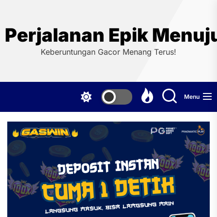
Skip
to
the
Perjalanan Epik Menuj
content
Keberuntungan Gacor Menang Terus!
Menu