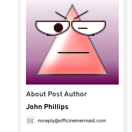
About Post Author
John Phillips
noreply@officinemermaid.com