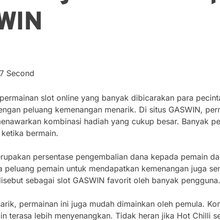
SWIN
57 Second
u permainan slot online yang banyak dibicarakan para peci
engan peluang kemenangan menarik. Di situs GASWIN, perma
enawarkan kombinasi hadiah yang cukup besar. Banyak pem
ketika bermain.
erupakan persentase pengembalian dana kepada pemain dala
 peluang pemain untuk mendapatkan kemenangan juga semaki
 disebut sebagai slot GASWIN favorit oleh banyak pengguna
arik, permainan ini juga mudah dimainkan oleh pemula. Kom
terasa lebih menyenangkan. Tidak heran jika Hot Chilli s