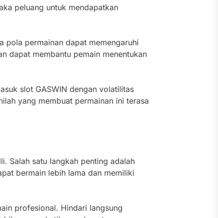
maka peluang untuk mendapatkan
wa pola permainan dapat memengaruhi
inan dapat membantu pemain menentukan
masuk slot GASWIN dengan volatilitas
nilah yang membuat permainan ini terasa
i. Salah satu langkah penting adalah
at bermain lebih lama dan memiliki
in profesional. Hindari langsung