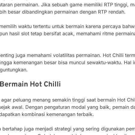
taran permainan. Jika sebuah game memiliki RTP tinggi, 
bih besar dibandingkan permainan dengan RTP rendah.
emilih waktu tertentu untuk bermain karena percaya bah
un hasil slot tetap bersifat acak, memahami ritme perma
nting juga memahami volatilitas permainan. Hot Chilli ter
ingga kemenangan besar bisa muncul sewaktu-waktu. Hal i
guntungkan.
Bermain Hot Chilli
agar peluang menang semakin tinggi saat bermain Hot Chill
ejak awal. Dengan pengaturan modal yang baik, pemain dap
dapatkan kombinasi kemenangan terbaik.
bertahap juga menjadi strategi yang sering digunakan pema