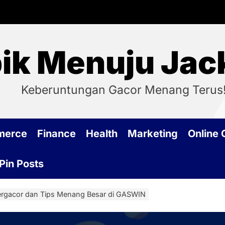
pik Menuju Jac
Keberuntungan Gacor Menang Terus
merce
Finance
Health
Marketing
Online
Pin Posts
Tergacor dan Tips Menang Besar di GASWIN