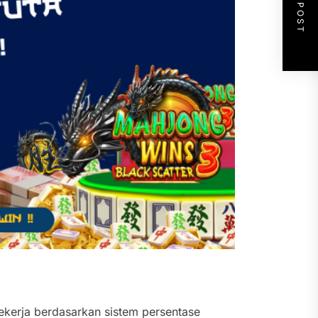
NEXT POST
ekerja berdasarkan sistem persentase