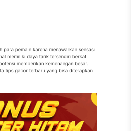
leh para pemain karena menawarkan sensasi
l memiliki daya tarik tersendiri berkat
erpotensi memberikan kemenangan besar.
a tips gacor terbaru yang bisa diterapkan