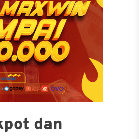
kpot dan