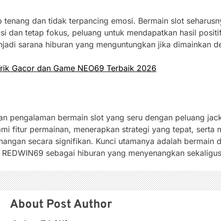
tap tenang dan tidak terpancing emosi. Bermain slot seharus
 dan tetap fokus, peluang untuk mendapatkan hasil positif
adi sarana hiburan yang menguntungkan jika dimainkan de
 Trik Gacor dan Game NEO69 Terbaik 2026
n pengalaman bermain slot yang seru dengan peluang jack
itur permainan, menerapkan strategi yang tepat, serta me
angan secara signifikan. Kunci utamanya adalah bermain 
ot REDWIN69 sebagai hiburan yang menyenangkan sekaligus
About Post Author