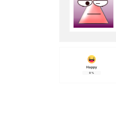
Happy
0
%