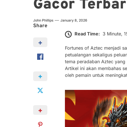
Gacor Terba
John Phillips
January 8, 2026
Share
Read Time:
3 Minute, 
Fortunes of Aztec menjadi s
petualangan sekaligus peluan
tema peradaban Aztec yang k
Artikel ini akan membahas se
oleh pemain untuk meningka