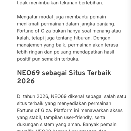
tidak menimbulkan tekanan berlebihan.
Mengatur modal juga membantu pemain
menikmati permainan dalam jangka panjang.
Fortune of Giza bukan hanya soal menang atau
kalah, tetapi juga tentang hiburan. Dengan
manajemen yang baik, permainan akan terasa
lebih ringan dan peluang mendapatkan hasil
positif pun semakin terbuka.
NEO69 sebagai Situs Terbaik
2026
Di tahun 2026, NEO69 dikenal sebagai salah satu
situs terbaik yang menyediakan permainan
Fortune of Giza. Platform ini menawarkan akses
yang stabil, tampilan user-friendly, serta
dukungan sistem yang aman. Banyak pemain