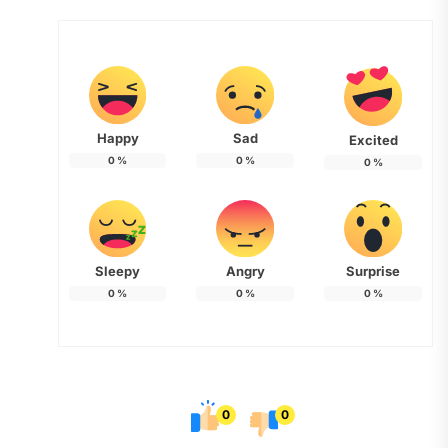
Happy
Sad
Excited
0
%
0
%
0
%
Sleepy
Angry
Surprise
0
%
0
%
0
%
0
0