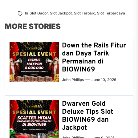
In
Slot Gacor
,
Slot Jackpot
,
Slot Terbaik
,
Slot Terpercaya
MORE STORIES
Down the Rails Fitur
dan Daya Tarik
Permainan di
BIOWIN69
John Phillips
June 10, 2026
Dwarven Gold
Deluxe Tips Slot
BIOWIN69 dan
Jackpot
John Phillips
June 9, 2026