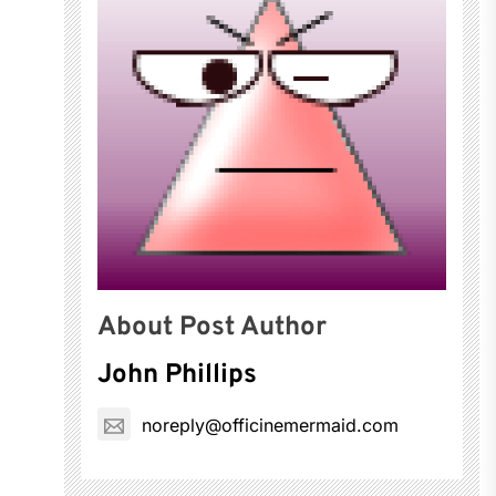
About Post Author
John Phillips
noreply@officinemermaid.com