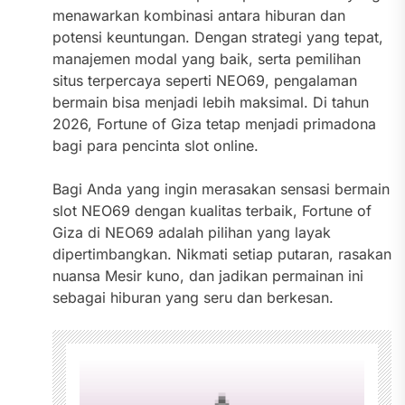
menawarkan kombinasi antara hiburan dan
potensi keuntungan. Dengan strategi yang tepat,
manajemen modal yang baik, serta pemilihan
situs terpercaya seperti NEO69, pengalaman
bermain bisa menjadi lebih maksimal. Di tahun
2026, Fortune of Giza tetap menjadi primadona
bagi para pencinta slot online.
Bagi Anda yang ingin merasakan sensasi bermain
slot NEO69 dengan kualitas terbaik, Fortune of
Giza di NEO69 adalah pilihan yang layak
dipertimbangkan. Nikmati setiap putaran, rasakan
nuansa Mesir kuno, dan jadikan permainan ini
sebagai hiburan yang seru dan berkesan.