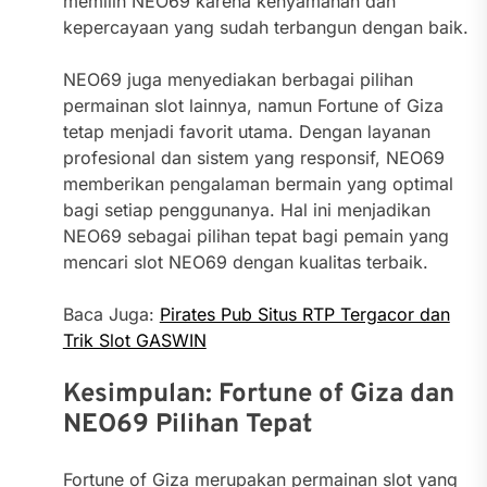
memilih NEO69 karena kenyamanan dan
kepercayaan yang sudah terbangun dengan baik.
NEO69 juga menyediakan berbagai pilihan
permainan slot lainnya, namun Fortune of Giza
tetap menjadi favorit utama. Dengan layanan
profesional dan sistem yang responsif, NEO69
memberikan pengalaman bermain yang optimal
bagi setiap penggunanya. Hal ini menjadikan
NEO69 sebagai pilihan tepat bagi pemain yang
mencari slot NEO69 dengan kualitas terbaik.
Baca Juga:
Pirates Pub Situs RTP Tergacor dan
Trik Slot GASWIN
Kesimpulan: Fortune of Giza dan
NEO69 Pilihan Tepat
Fortune of Giza merupakan permainan slot yang