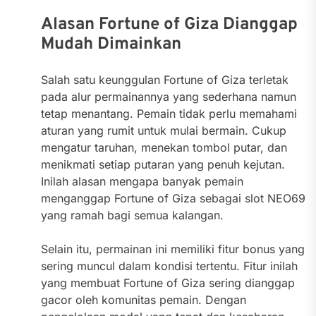
Alasan Fortune of Giza Dianggap
Mudah Dimainkan
Salah satu keunggulan Fortune of Giza terletak
pada alur permainannya yang sederhana namun
tetap menantang. Pemain tidak perlu memahami
aturan yang rumit untuk mulai bermain. Cukup
mengatur taruhan, menekan tombol putar, dan
menikmati setiap putaran yang penuh kejutan.
Inilah alasan mengapa banyak pemain
menganggap Fortune of Giza sebagai slot NEO69
yang ramah bagi semua kalangan.
Selain itu, permainan ini memiliki fitur bonus yang
sering muncul dalam kondisi tertentu. Fitur inilah
yang membuat Fortune of Giza sering dianggap
gacor oleh komunitas pemain. Dengan