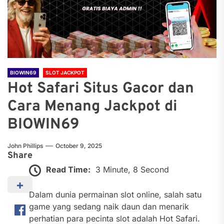
BIOWIN69
SLOT JACKPOT
Hot Safari Situs Gacor dan
Cara Menang Jackpot di
BIOWIN69
John Phillips
October 9, 2025
Share
Read Time:
3 Minute, 8 Second
Dalam dunia permainan slot online, salah satu
game yang sedang naik daun dan menarik
perhatian para pecinta slot adalah Hot Safari.