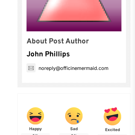
About Post Author
John Phillips
noreply@officinemermaid.com
Happy
Sad
Excited