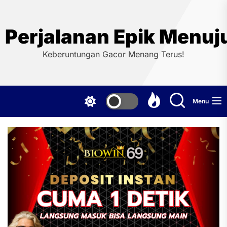
Skip
to
the
Perjalanan Epik Menuj
content
Keberuntungan Gacor Menang Terus!
Menu