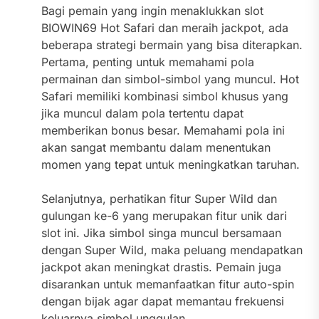
Bagi pemain yang ingin menaklukkan slot
BIOWIN69 Hot Safari dan meraih jackpot, ada
beberapa strategi bermain yang bisa diterapkan.
Pertama, penting untuk memahami pola
permainan dan simbol-simbol yang muncul. Hot
Safari memiliki kombinasi simbol khusus yang
jika muncul dalam pola tertentu dapat
memberikan bonus besar. Memahami pola ini
akan sangat membantu dalam menentukan
momen yang tepat untuk meningkatkan taruhan.
Selanjutnya, perhatikan fitur Super Wild dan
gulungan ke-6 yang merupakan fitur unik dari
slot ini. Jika simbol singa muncul bersamaan
dengan Super Wild, maka peluang mendapatkan
jackpot akan meningkat drastis. Pemain juga
disarankan untuk memanfaatkan fitur auto-spin
dengan bijak agar dapat memantau frekuensi
keluarnya simbol unggulan.