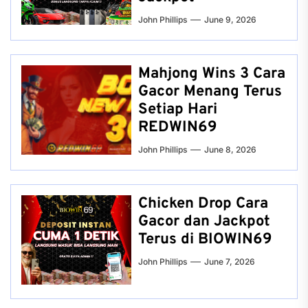
John Phillips
June 9, 2026
Mahjong Wins 3 Cara
Gacor Menang Terus
Setiap Hari
REDWIN69
John Phillips
June 8, 2026
Chicken Drop Cara
Gacor dan Jackpot
Terus di BIOWIN69
John Phillips
June 7, 2026