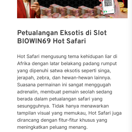
Petualangan Eksotis di Slot
BIOWIN69 Hot Safari
Hot Safari mengusung tema kehidupan liar di
Afrika dengan latar belakang padang rumput
yang dipenuhi satwa eksotis seperti singa,
jerapah, zebra, dan hewan-hewan lainnya.
Suasana permainan ini sangat menggugah
adrenalin, membuat pemain seolah sedang
berada dalam petualangan safari yang
sesungguhnya. Tidak hanya menawarkan
tampilan visual yang memukau, Hot Safari juga
dirancang dengan fitur-fitur khusus yang
meningkatkan peluang menang.