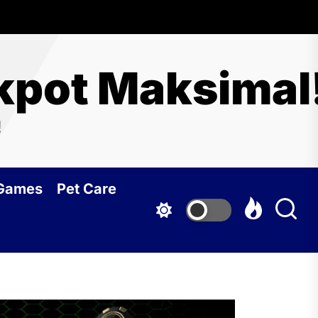
kpot Maksimal
!
 Games
Pet Care