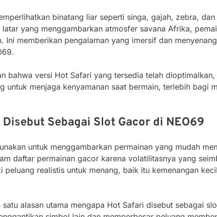
emperlihatkan binatang liar seperti singa, gajah, zebra, d
ik latar yang menggambarkan atmosfer savana Afrika, pema
n. Ini memberikan pengalaman yang imersif dan menyenangka
O69.
 bahwa versi Hot Safari yang tersedia telah dioptimalkan, 
ting untuk menjaga kenyamanan saat bermain, terlebih bagi 
 Disebut Sebagai Slot Gacor di NEO69
 digunakan untuk menggambarkan permainan yang mudah mem
am daftar permainan gacor karena volatilitasnya yang seim
i peluang realistis untuk menang, baik itu kemenangan kec
h satu alasan utama mengapa Hot Safari disebut sebagai slo
enggantikan simbol lain dan memperbesar peluang membent