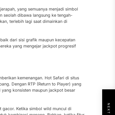
an jerapah, yang semuanya menjadi simbol
in seolah dibawa langsung ke tengah-
n, terlebih lagi saat dimainkan di
baik dari sisi grafik maupun kecepatan
mereka yang mengejar jackpot progresif
berikan kemenangan. Hot Safari di situs
bang. Dengan RTP (Return to Player) yang
il yang konsisten maupun jackpot besar
t gacor. Ketika simbol wild muncul di
uk kombinasi menang. Bahkan, ketika fitur