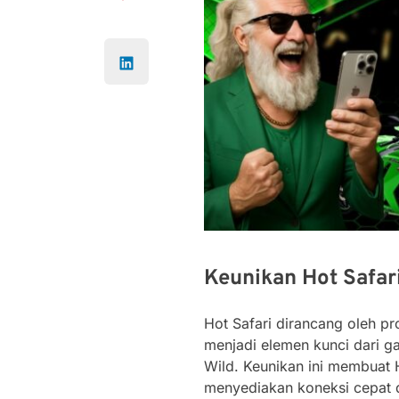
Keunikan Hot Safar
Hot Safari dirancang oleh p
menjadi elemen kunci dari g
Wild. Keunikan ini membuat H
menyediakan koneksi cepat 