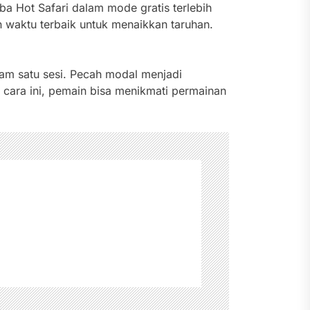
a Hot Safari dalam mode gratis terlebih
 waktu terbaik untuk menaikkan taruhan.
am satu sesi. Pecah modal menjadi
 cara ini, pemain bisa menikmati permainan