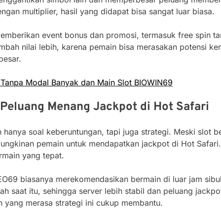
ngan multiplier, hasil yang didapat bisa sangat luar biasa.
emberikan event bonus dan promosi, termasuk free spin t
ambah nilai lebih, karena pemain bisa merasakan potensi ke
besar.
Tanpa Modal Banyak dan Main Slot BIOWIN69
Peluang Menang Jackpot di Hot Safari
hanya soal keberuntungan, tapi juga strategi. Meski slot 
ungkinan pemain untuk mendapatkan jackpot di Hot Safari
rmain yang tepat.
O69 biasanya merekomendasikan bermain di luar jam sibu
ah saat itu, sehingga server lebih stabil dan peluang jackpot
n yang merasa strategi ini cukup membantu.