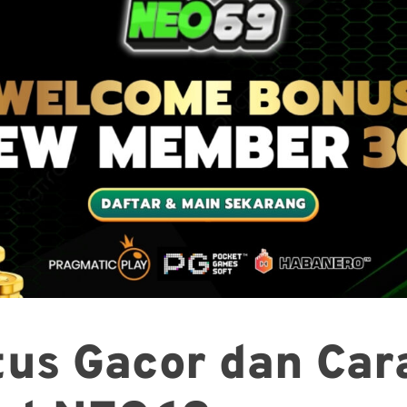
itus Gacor dan Ca