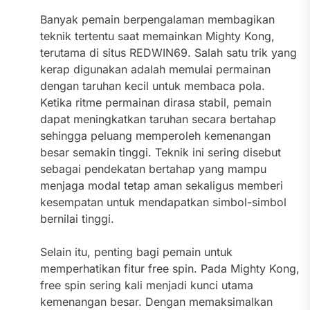
Banyak pemain berpengalaman membagikan
teknik tertentu saat memainkan Mighty Kong,
terutama di situs REDWIN69. Salah satu trik yang
kerap digunakan adalah memulai permainan
dengan taruhan kecil untuk membaca pola.
Ketika ritme permainan dirasa stabil, pemain
dapat meningkatkan taruhan secara bertahap
sehingga peluang memperoleh kemenangan
besar semakin tinggi. Teknik ini sering disebut
sebagai pendekatan bertahap yang mampu
menjaga modal tetap aman sekaligus memberi
kesempatan untuk mendapatkan simbol-simbol
bernilai tinggi.
Selain itu, penting bagi pemain untuk
memperhatikan fitur free spin. Pada Mighty Kong,
free spin sering kali menjadi kunci utama
kemenangan besar. Dengan memaksimalkan