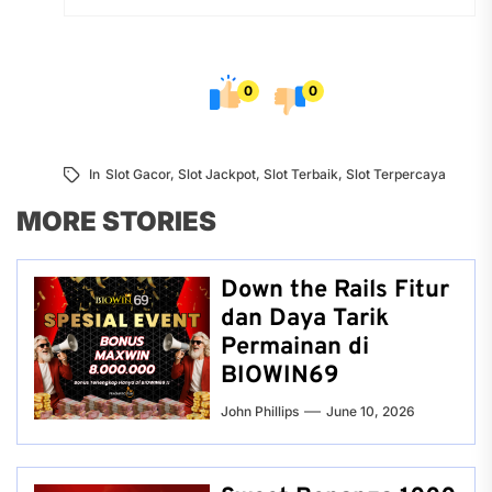
0
0
In
Slot Gacor
,
Slot Jackpot
,
Slot Terbaik
,
Slot Terpercaya
MORE STORIES
Down the Rails Fitur
dan Daya Tarik
Permainan di
BIOWIN69
John Phillips
June 10, 2026