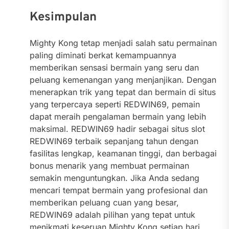
Kesimpulan
Mighty Kong tetap menjadi salah satu permainan
paling diminati berkat kemampuannya
memberikan sensasi bermain yang seru dan
peluang kemenangan yang menjanjikan. Dengan
menerapkan trik yang tepat dan bermain di situs
yang terpercaya seperti REDWIN69, pemain
dapat meraih pengalaman bermain yang lebih
maksimal. REDWIN69 hadir sebagai situs slot
REDWIN69 terbaik sepanjang tahun dengan
fasilitas lengkap, keamanan tinggi, dan berbagai
bonus menarik yang membuat permainan
semakin menguntungkan. Jika Anda sedang
mencari tempat bermain yang profesional dan
memberikan peluang cuan yang besar,
REDWIN69 adalah pilihan yang tepat untuk
menikmati keseruan Mighty Kong setiap hari.