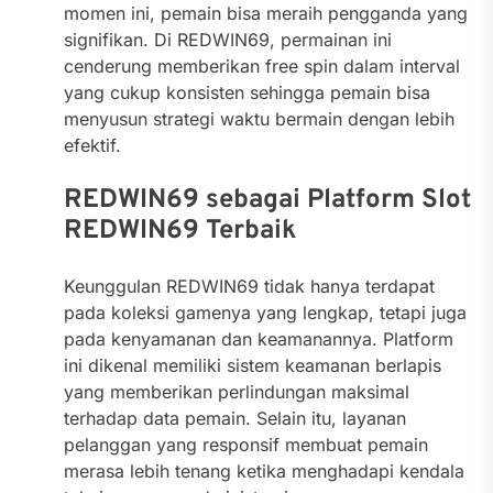
momen ini, pemain bisa meraih pengganda yang
signifikan. Di REDWIN69, permainan ini
cenderung memberikan free spin dalam interval
yang cukup konsisten sehingga pemain bisa
menyusun strategi waktu bermain dengan lebih
efektif.
REDWIN69 sebagai Platform Slot
REDWIN69 Terbaik
Keunggulan REDWIN69 tidak hanya terdapat
pada koleksi gamenya yang lengkap, tetapi juga
pada kenyamanan dan keamanannya. Platform
ini dikenal memiliki sistem keamanan berlapis
yang memberikan perlindungan maksimal
terhadap data pemain. Selain itu, layanan
pelanggan yang responsif membuat pemain
merasa lebih tenang ketika menghadapi kendala