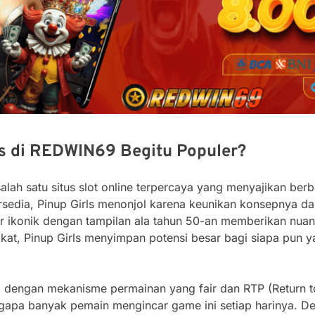
s di REDWIN69 Begitu Populer?
ah satu situs slot online terpercaya yang menyajikan berbag
ersedia, Pinup Girls menonjol karena keunikan konsepnya 
er ikonik dengan tampilan ala tahun 50-an memberikan nuan
kat, Pinup Girls menyimpan potensi besar bagi siapa pun
 dengan mekanisme permainan yang fair dan RTP (Return to P
gapa banyak pemain mengincar game ini setiap harinya. Den