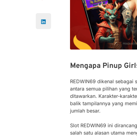
Mengapa Pinup Girl
REDWIN69 dikenal sebagai sal
antara semua pilihan yang t
ditawarkan. Karakter-karakt
balik tampilannya yang memi
jumlah besar.
Slot REDWIN69 ini dirancang
salah satu alasan utama men