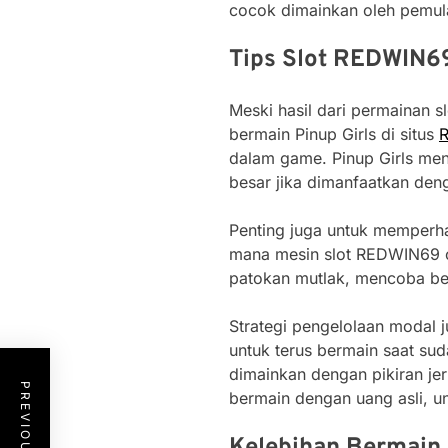
cocok dimainkan oleh pemul
Tips Slot REDWIN69 
Meski hasil dari permainan 
bermain Pinup Girls di situs
dalam game. Pinup Girls men
besar jika dimanfaatkan deng
Penting juga untuk memperh
mana mesin slot REDWIN69 ce
patokan mutlak, mencoba be
Strategi pengelolaan modal 
untuk terus bermain saat sud
dimainkan dengan pikiran je
bermain dengan uang asli, u