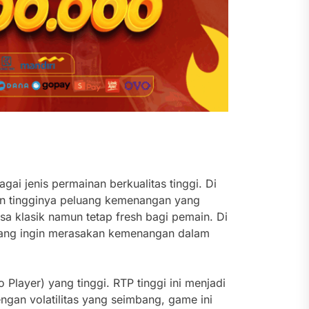
ai jenis permainan berkualitas tinggi. Di
dan tingginya peluang kemenangan yang
sa klasik namun tetap fresh bagi pemain. Di
 yang ingin merasakan kemenangan dalam
layer) yang tinggi. RTP tinggi ini menjadi
gan volatilitas yang seimbang, game ini