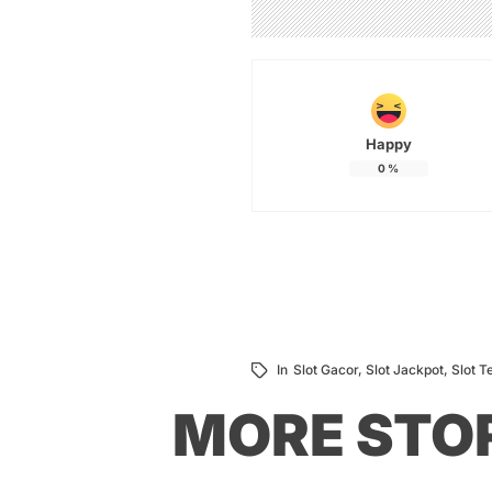
Happy
0
%
In
Slot Gacor
,
Slot Jackpot
,
Slot T
MORE STO