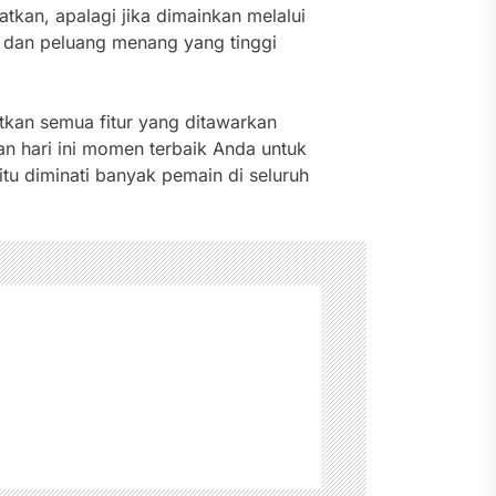
atkan, apalagi jika dimainkan melalui
, dan peluang menang yang tinggi
kan semua fitur yang ditawarkan
n hari ini momen terbaik Anda untuk
tu diminati banyak pemain di seluruh