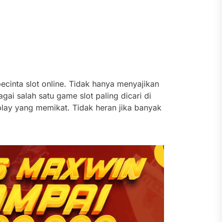
cinta slot online. Tidak hanya menyajikan
gai salah satu game slot paling dicari di
ay yang memikat. Tidak heran jika banyak