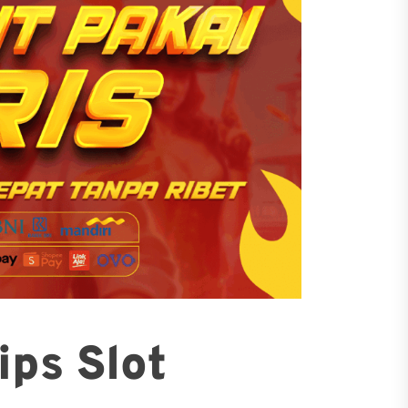
ips Slot