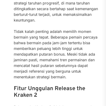
strategi taruhan progresif, di mana taruhan
ditingkatkan secara bertahap saat kemenangan
berturut-turut terjadi, untuk memaksimalkan
keuntungan.
Tidak kalah penting adalah memilih momen
bermain yang tepat. Beberapa pemain percaya
bahwa bermain pada jam-jam tertentu bisa
memberikan peluang lebih tinggi untuk
mendapatkan putaran bonus. Meski tidak ada
jaminan pasti, memahami tren permainan dan
mencatat hasil putaran sebelumnya dapat
menjadi referensi yang berguna untuk
menentukan strategi bermain.
Fitur Unggulan Release the
Kraken 2