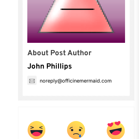
About Post Author
John Phillips
noreply@officinemermaid.com