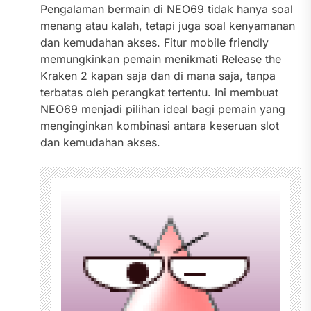
Pengalaman bermain di NEO69 tidak hanya soal
menang atau kalah, tetapi juga soal kenyamanan
dan kemudahan akses. Fitur mobile friendly
memungkinkan pemain menikmati Release the
Kraken 2 kapan saja dan di mana saja, tanpa
terbatas oleh perangkat tertentu. Ini membuat
NEO69 menjadi pilihan ideal bagi pemain yang
menginginkan kombinasi antara keseruan slot
dan kemudahan akses.