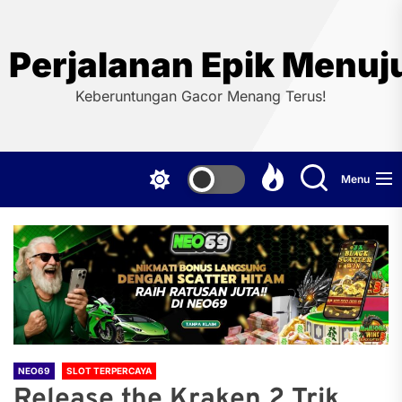
Skip
to
the
Perjalanan Epik Menuj
content
Keberuntungan Gacor Menang Terus!
Menu
NEO69
SLOT TERPERCAYA
Release the Kraken 2 Trik