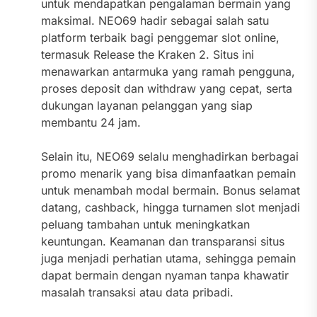
untuk mendapatkan pengalaman bermain yang
maksimal. NEO69 hadir sebagai salah satu
platform terbaik bagi penggemar slot online,
termasuk Release the Kraken 2. Situs ini
menawarkan antarmuka yang ramah pengguna,
proses deposit dan withdraw yang cepat, serta
dukungan layanan pelanggan yang siap
membantu 24 jam.
Selain itu, NEO69 selalu menghadirkan berbagai
promo menarik yang bisa dimanfaatkan pemain
untuk menambah modal bermain. Bonus selamat
datang, cashback, hingga turnamen slot menjadi
peluang tambahan untuk meningkatkan
keuntungan. Keamanan dan transparansi situs
juga menjadi perhatian utama, sehingga pemain
dapat bermain dengan nyaman tanpa khawatir
masalah transaksi atau data pribadi.