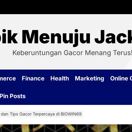
pik Menuju Jac
Keberuntungan Gacor Menang Terus
merce
Finance
Health
Marketing
Online
Pin Posts
 dan Tips Gacor Terpercaya di BIOWIN69