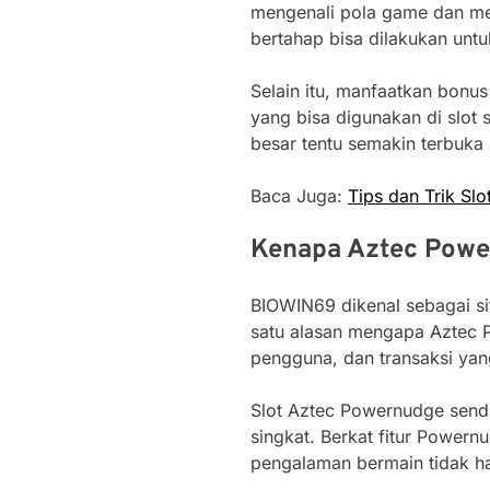
mengenali pola game dan men
bertahap bisa dilakukan un
Selain itu, manfaatkan bonus
yang bisa digunakan di slo
besar tentu semakin terbuka 
Baca Juga:
Tips dan Trik Sl
Kenapa Aztec Power
BIOWIN69 dikenal sebagai sit
satu alasan mengapa Aztec Po
pengguna, dan transaksi ya
Slot Aztec Powernudge send
singkat. Berkat fitur Power
pengalaman bermain tidak han