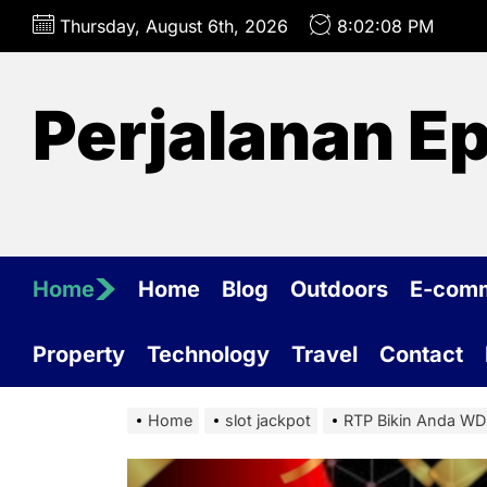
Skip
Thursday, August 6th, 2026
8:02:09 PM
to
the
content
Perjalanan E
Home
Home
Blog
Outdoors
E-com
Property
Technology
Travel
Contact
Home
slot jackpot
RTP Bikin Anda WD