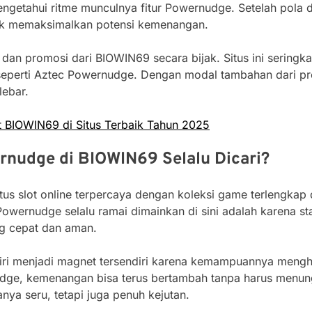
getahui ritme munculnya fitur Powernudge. Setelah pola d
tuk memaksimalkan potensi kemenangan.
 dan promosi dari BIOWIN69 secara bijak. Situs ini seringk
t seperti Aztec Powernudge. Dengan modal tambahan dari
lebar.
ot BIOWIN69 di Situs Terbaik Tahun 2025
nudge di BIOWIN69 Selalu Dicari?
us slot online terpercaya dengan koleksi game terlengkap 
wernudge selalu ramai dimainkan di sini adalah karena stab
ng cepat dan aman.
iri menjadi magnet tersendiri karena kemampuannya meng
nudge, kemenangan bisa terus bertambah tanpa harus menung
ya seru, tetapi juga penuh kejutan.