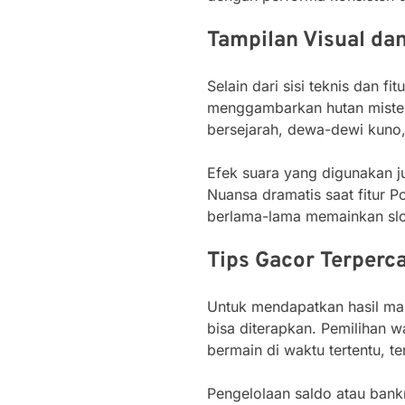
Tampilan Visual da
Selain dari sisi teknis dan f
menggambarkan hutan mister
bersejarah, dewa-dewi kuno,
Efek suara yang digunakan 
Nuansa dramatis saat fitur 
berlama-lama memainkan slot
Tips Gacor Terperc
Untuk mendapatkan hasil mak
bisa diterapkan. Pemilihan 
bermain di waktu tertentu, t
Pengelolaan saldo atau bankr