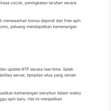
irasa cocok, peningkatan taruhan secara
ali menawarkan bonus deposit dan free spin
 promo, peluang mendapatkan kemenangan
dan update RTP secara real-time. Salah
ilitas server, tampilan situs yang ramah
hasilkan kemenangan beruntun dalam waktu
gu spin baru. Hal ini menjadikan