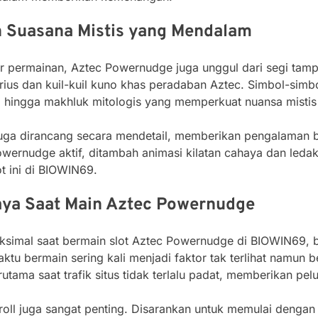
n Suasana Mistis yang Mendalam
itur permainan, Aztec Powernudge juga unggul dari segi tamp
ius dan kuil-kuil kuno khas peradaban Aztec. Simbol-si
 hingga makhluk mitologis yang memperkuat nuansa mistis 
juga dirancang secara mendetail, memberikan pengalaman 
Powernudge aktif, ditambah animasi kilatan cahaya dan l
 ini di BIOWIN69.
aya Saat Main Aztec Powernudge
simal saat bermain slot Aztec Powernudge di BIOWIN69, b
waktu bermain sering kali menjadi faktor tak terlihat nam
erutama saat trafik situs tidak terlalu padat, memberikan p
oll juga sangat penting. Disarankan untuk memulai dengan t