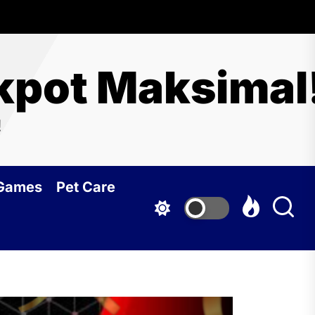
kpot Maksimal
!
 Games
Pet Care