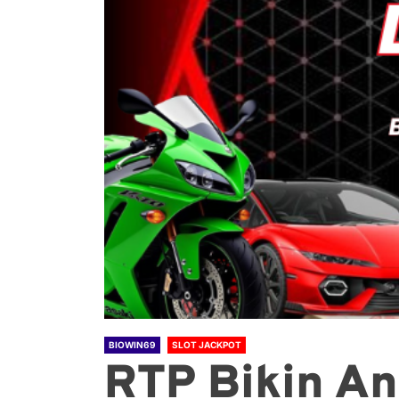
BIOWIN69
SLOT JACKPOT
RTP Bikin An