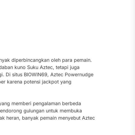
anyak diperbincangkan oleh para pemain.
aban kuno Suku Aztec, tetapi juga
i. Di situs BIOWIN69, Aztec Powernudge
er karena potensi jackpot yang
 yang memberi pengalaman berbeda
n mendorong gulungan untuk membuka
Tak heran, banyak pemain menyebut Aztec