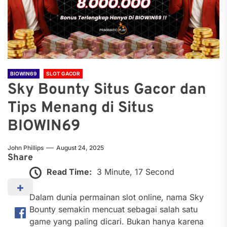
BIOWIN69
SLOT GACOR
Sky Bounty Situs Gacor dan
Tips Menang di Situs
BIOWIN69
John Phillips
August 24, 2025
Share
Read Time:
3 Minute, 17 Second
Dalam dunia permainan slot online, nama Sky
Bounty semakin mencuat sebagai salah satu
game yang paling dicari. Bukan hanya karena