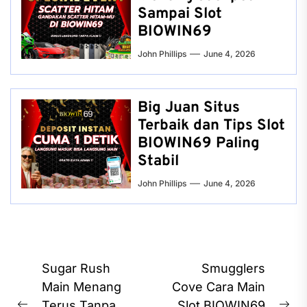
Sampai Slot
BIOWIN69
John Phillips
June 4, 2026
Big Juan Situs
Terbaik dan Tips Slot
BIOWIN69 Paling
Stabil
John Phillips
June 4, 2026
Post
Sugar Rush
Smugglers
navigation
Main Menang
Cove Cara Main
Terus Tanpa
Slot BIOWIN69