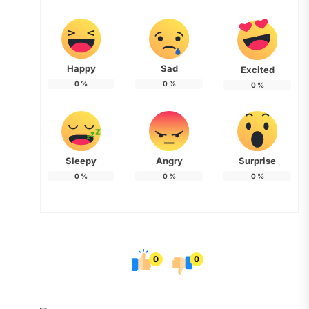
Happy
Sad
Excited
0
%
0
%
0
%
Sleepy
Angry
Surprise
0
%
0
%
0
%
0
0