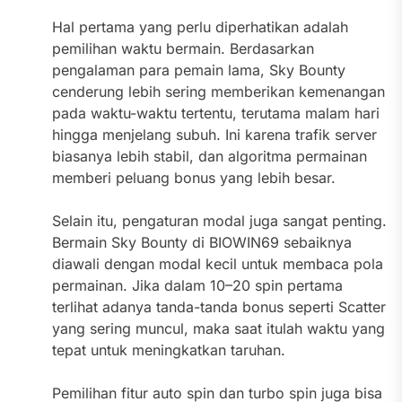
Hal pertama yang perlu diperhatikan adalah
pemilihan waktu bermain. Berdasarkan
pengalaman para pemain lama, Sky Bounty
cenderung lebih sering memberikan kemenangan
pada waktu-waktu tertentu, terutama malam hari
hingga menjelang subuh. Ini karena trafik server
biasanya lebih stabil, dan algoritma permainan
memberi peluang bonus yang lebih besar.
Selain itu, pengaturan modal juga sangat penting.
Bermain Sky Bounty di BIOWIN69 sebaiknya
diawali dengan modal kecil untuk membaca pola
permainan. Jika dalam 10–20 spin pertama
terlihat adanya tanda-tanda bonus seperti Scatter
yang sering muncul, maka saat itulah waktu yang
tepat untuk meningkatkan taruhan.
Pemilihan fitur auto spin dan turbo spin juga bisa