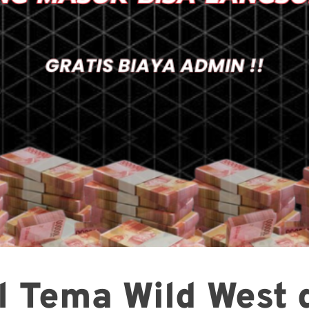
l Tema Wild West