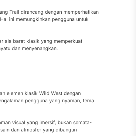
ang Trail dirancang dengan memperhatikan
if. Hal ini memungkinkan pengguna untuk
r ala barat klasik yang memperkuat
enyatu dan menyenangkan.
kan elemen klasik Wild West dengan
ta pengalaman pengguna yang nyaman, tema
aman visual yang imersif, bukan semata-
 desain dan atmosfer yang dibangun