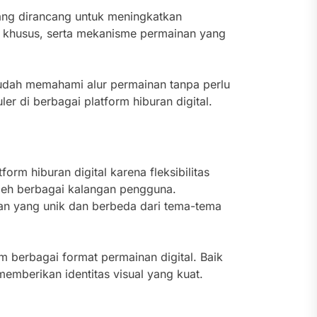
yang dirancang untuk meningkatkan
si khusus, serta mekanisme permainan yang
udah memahami alur permainan tanpa perlu
er di berbagai platform hiburan digital.
rm hiburan digital karena fleksibilitas
oleh berbagai kalangan pengguna.
an yang unik dan berbeda dari tema-tema
m berbagai format permainan digital. Baik
mberikan identitas visual yang kuat.