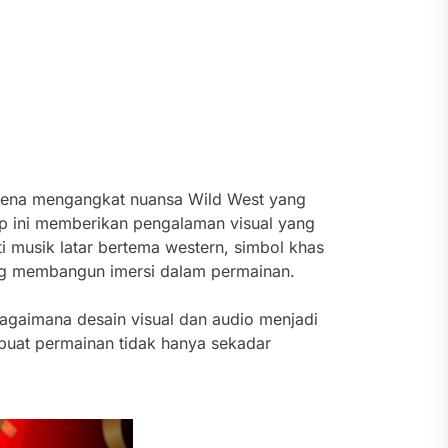
arena mengangkat nuansa Wild West yang
sep ini memberikan pengalaman visual yang
 musik latar bertema western, simbol khas
ang membangun imersi dalam permainan.
bagaimana desain visual dan audio menjadi
buat permainan tidak hanya sekadar