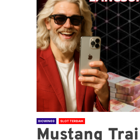
BIOWIN69
SLOT TERBAIK
Mustang Trai