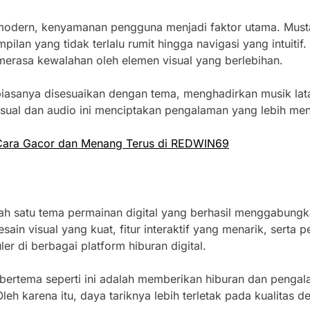
l modern, kenyamanan pengguna menjadi faktor utama. Must
mpilan yang tidak terlalu rumit hingga navigasi yang intuit
erasa kewalahan oleh elemen visual yang berlebihan.
iasanya disesuaikan dengan tema, menghadirkan musik lata
isual dan audio ini menciptakan pengalaman yang lebih m
Cara Gacor dan Menang Terus di REDWIN69
ah satu tema permainan digital yang berhasil menggabung
sain visual yang kuat, fitur interaktif yang menarik, ser
ler di berbagai platform hiburan digital.
bertema seperti ini adalah memberikan hiburan dan pengal
Oleh karena itu, daya tariknya lebih terletak pada kualitas