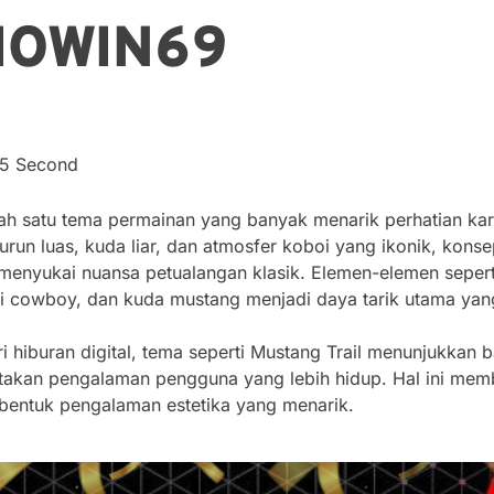
IOWIN69
45 Second
lah satu tema permainan yang banyak menarik perhatian k
urun luas, kuda liar, dan atmosfer koboi yang ikonik, kon
menyukai nuansa petualangan klasik. Elemen-elemen seperti
opi cowboy, dan kuda mustang menjadi daya tarik utama y
 hiburan digital, tema seperti Mustang Trail menunjukkan 
takan pengalaman pengguna yang lebih hidup. Hal ini mem
ga bentuk pengalaman estetika yang menarik.