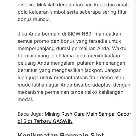
disiplin. Mulailah dengan taruhan kecil dan amati
pola keluaran simbol serta seberapa sering fitur
bonus muncul.
Jika Anda bermain di BIOWIN69, manfaatkan
semua promo dan bonus yang tersedia untuk
memperpanjang durasi permainan Anda. Waktu
bermain yang lebih lama tentu meningkatkan
peluang Anda mengalami putaran kemenangan
beruntun yang menghasilkan jackpot. Jangan
lupa juga untuk memanfaatkan fitur demo atau
mode latihan agar Anda bisa beradaptasi dengan
mekanisme permainan tanpa risiko kehilangan
modal.
Baca Juga:
Mining Rush Cara Main Sampai Gacor
di Slot Terbaru GASWIN