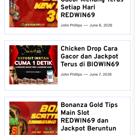
Setiap Hari
REDWIN69
John Phillips
June 8, 2026
Chicken Drop Cara
Gacor dan Jackpot
Terus di BIOWIN69
John Phillips
June 7, 2026
Bonanza Gold Tips
Main Slot
REDWIN69 dan
Jackpot Beruntun