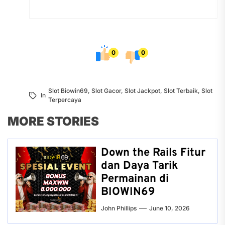
0
0
Slot Biowin69
,
Slot Gacor
,
Slot Jackpot
,
Slot Terbaik
,
Slot
In
Terpercaya
MORE STORIES
Down the Rails Fitur
dan Daya Tarik
Permainan di
BIOWIN69
John Phillips
June 10, 2026