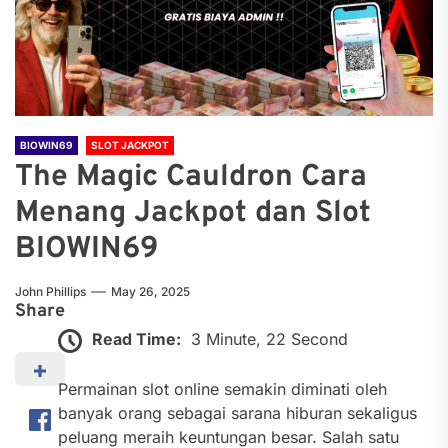
BIOWIN69
SLOT JACKPOT
The Magic Cauldron Cara
Menang Jackpot dan Slot
BIOWIN69
John Phillips
May 26, 2025
Share
Read Time:
3 Minute, 22 Second
Permainan slot online semakin diminati oleh
banyak orang sebagai sarana hiburan sekaligus
peluang meraih keuntungan besar. Salah satu