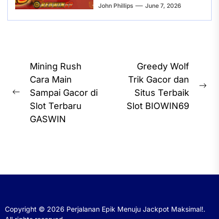
John Phillips
June 7, 2026
Post
Mining Rush
Greedy Wolf
navigation
Cara Main
Trik Gacor dan
Ne
Sampai Gacor di
Situs Terbaik
Previous
pos
Slot Terbaru
Slot BIOWIN69
post:
GASWIN
Copyright © 2026
Perjalanan Epik Menuju Jackpot Maksimal!.