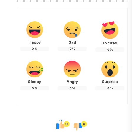
Happy
Sad
Excited
0
%
0
%
0
%
Sleepy
Angry
Surprise
0
%
0
%
0
%
0
0