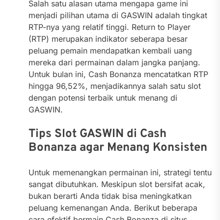
Salah satu alasan utama mengapa game ini
menjadi pilihan utama di GASWIN adalah tingkat
RTP-nya yang relatif tinggi. Return to Player
(RTP) merupakan indikator seberapa besar
peluang pemain mendapatkan kembali uang
mereka dari permainan dalam jangka panjang.
Untuk bulan ini, Cash Bonanza mencatatkan RTP
hingga 96,52%, menjadikannya salah satu slot
dengan potensi terbaik untuk menang di
GASWIN.
Tips Slot GASWIN di Cash
Bonanza agar Menang Konsisten
Untuk memenangkan permainan ini, strategi tentu
sangat dibutuhkan. Meskipun slot bersifat acak,
bukan berarti Anda tidak bisa meningkatkan
peluang kemenangan Anda. Berikut beberapa
cara efektif bermain Cash Bonanza di situs