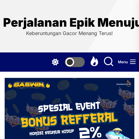
Skip
to
the
Perjalanan Epik Menuj
content
Keberuntungan Gacor Menang Terus!
Menu