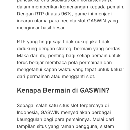
dalam memberikan kemenangan kepada pemain.
Dengan RTP di atas 96%, game ini menjadi
incaran utama para pecinta slot GASWIN yang
mengincar hasil besar.
RTP yang tinggi saja tidak cukup jika tidak
didukung dengan strategi bermain yang cerdas.
Maka dari itu, penting bagi setiap pemain untuk
terus belajar membaca pola permainan dan
mengetahui kapan waktu yang tepat untuk keluar
dari permainan atau mengganti slot.
Kenapa Bermain di GASWIN?
Sebagai salah satu situs slot terpercaya di
Indonesia, GASWIN menyediakan berbagai
keunggulan bagi para pemainnya. Mulai dari
tampilan situs yang ramah pengguna, sistem