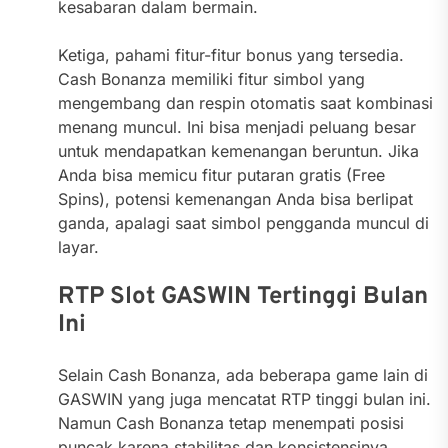
kesabaran dalam bermain.
Ketiga, pahami fitur-fitur bonus yang tersedia.
Cash Bonanza memiliki fitur simbol yang
mengembang dan respin otomatis saat kombinasi
menang muncul. Ini bisa menjadi peluang besar
untuk mendapatkan kemenangan beruntun. Jika
Anda bisa memicu fitur putaran gratis (Free
Spins), potensi kemenangan Anda bisa berlipat
ganda, apalagi saat simbol pengganda muncul di
layar.
RTP Slot GASWIN Tertinggi Bulan
Ini
Selain Cash Bonanza, ada beberapa game lain di
GASWIN yang juga mencatat RTP tinggi bulan ini.
Namun Cash Bonanza tetap menempati posisi
puncak karena stabilitas dan konsistensinya