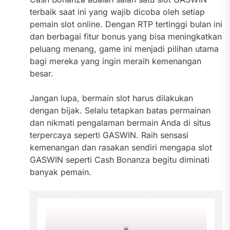
terbaik saat ini yang wajib dicoba oleh setiap
pemain slot online. Dengan RTP tertinggi bulan ini
dan berbagai fitur bonus yang bisa meningkatkan
peluang menang, game ini menjadi pilihan utama
bagi mereka yang ingin meraih kemenangan
besar.
Jangan lupa, bermain slot harus dilakukan
dengan bijak. Selalu tetapkan batas permainan
dan nikmati pengalaman bermain Anda di situs
terpercaya seperti GASWIN. Raih sensasi
kemenangan dan rasakan sendiri mengapa slot
GASWIN seperti Cash Bonanza begitu diminati
banyak pemain.