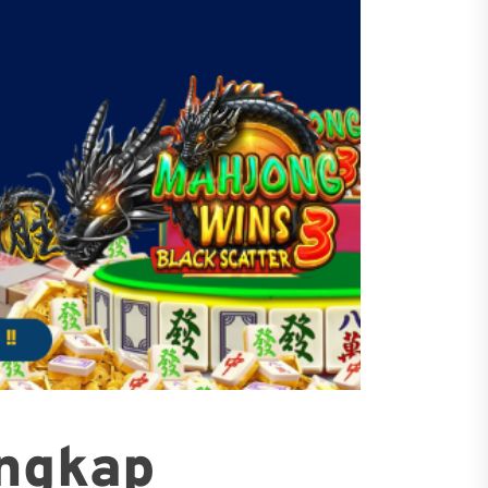
engkap