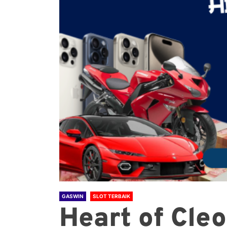
GASWIN
SLOT TERBAIK
Heart of Cle