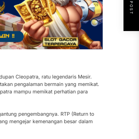
NEXT POST
upan Cleopatra, ratu legendaris Mesir.
iptakan pengalaman bermain yang memikat.
leopatra mampu memikat perhatian para
ergantung pengembangnya. RTP (Return to
n yang mengejar kemenangan besar dalam