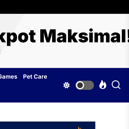
kpot Maksimal
!
 Games
Pet Care