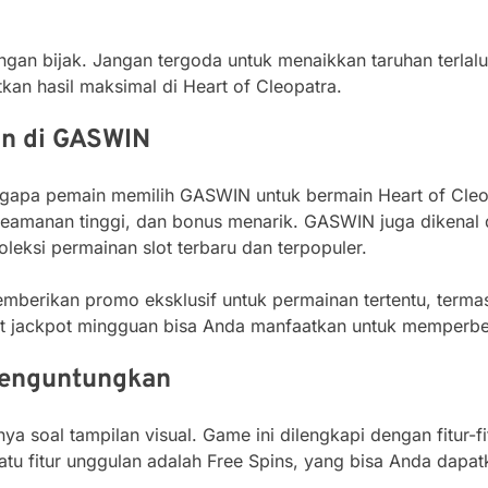
ngan bijak. Jangan tergoda untuk menaikkan taruhan terlal
kan hasil maksimal di Heart of Cleopatra.
n di GASWIN
gapa pemain memilih GASWIN untuk bermain Heart of Cleop
amanan tinggi, dan bonus menarik. GASWIN juga dikenal 
oleksi permainan slot terbaru dan terpopuler.
emberikan promo eksklusif untuk permainan tertentu, terma
vent jackpot mingguan bisa Anda manfaatkan untuk memper
Menguntungkan
ya soal tampilan visual. Game ini dilengkapi dengan fitur
tu fitur unggulan adalah Free Spins, yang bisa Anda dapa