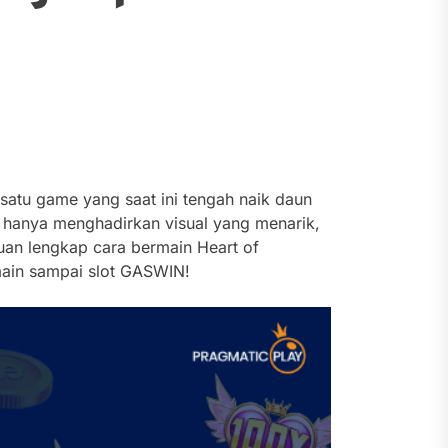
satu game yang saat ini tengah naik daun
ak hanya menghadirkan visual yang menarik,
uan lengkap cara bermain Heart of
main sampai slot GASWIN!