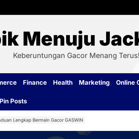
pik Menuju Jac
Keberuntungan Gacor Menang Terus
merce
Finance
Health
Marketing
Online
Pin Posts
Panduan Lengkap Bermain Gacor GASWIN