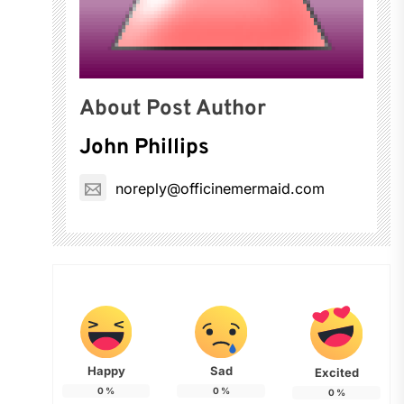
About Post Author
John Phillips
noreply@officinemermaid.com
Happy
Sad
Excited
0
%
0
%
0
%