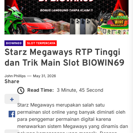
BIOWIN69
SLOT TERPERCAYA
Starz Megaways RTP Tinggi
dan Trik Main Slot BIOWIN69
John Phillips
May 31, 2026
Share
Read Time:
3 Minute, 45 Second
Starz Megaways merupakan salah satu
permainan slot online yang banyak diminati oleh
para penggemar permainan digital karena
menawarkan sistem Megaways yang dinamis dan