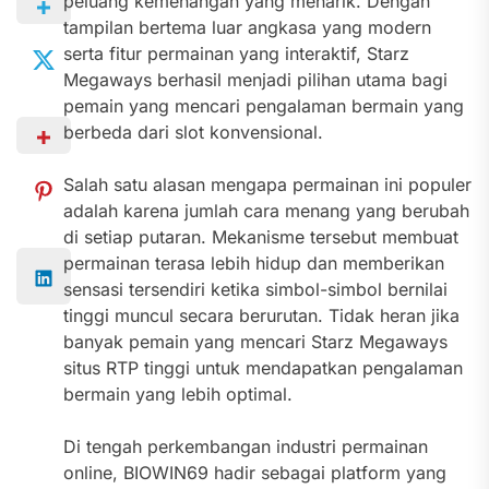
peluang kemenangan yang menarik. Dengan
tampilan bertema luar angkasa yang modern
serta fitur permainan yang interaktif, Starz
Megaways berhasil menjadi pilihan utama bagi
pemain yang mencari pengalaman bermain yang
berbeda dari slot konvensional.
Salah satu alasan mengapa permainan ini populer
adalah karena jumlah cara menang yang berubah
di setiap putaran. Mekanisme tersebut membuat
permainan terasa lebih hidup dan memberikan
sensasi tersendiri ketika simbol-simbol bernilai
tinggi muncul secara berurutan. Tidak heran jika
banyak pemain yang mencari Starz Megaways
situs RTP tinggi untuk mendapatkan pengalaman
bermain yang lebih optimal.
Di tengah perkembangan industri permainan
online, BIOWIN69 hadir sebagai platform yang