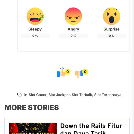
Sleepy
Angry
Surprise
0
%
0
%
0
%
0
0
In
Slot Gacor
,
Slot Jackpot
,
Slot Terbaik
,
Slot Terpercaya
MORE STORIES
Down the Rails Fitur