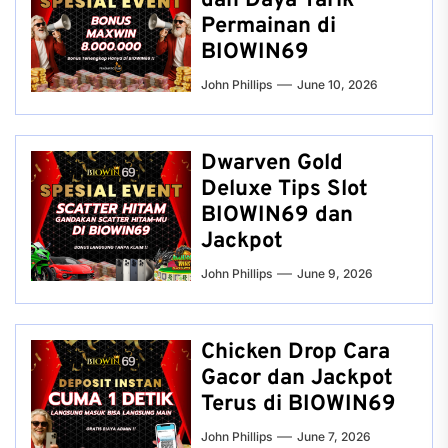
dan Daya Tarik
Permainan di
BIOWIN69
John Phillips
June 10, 2026
Dwarven Gold
Deluxe Tips Slot
BIOWIN69 dan
Jackpot
John Phillips
June 9, 2026
Chicken Drop Cara
Gacor dan Jackpot
Terus di BIOWIN69
John Phillips
June 7, 2026