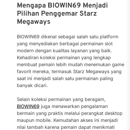
Mengapa BIOWIN69 Menjadi
Pilihan Penggemar Starz
Megaways
BIOWIN69 dikenal sebagai salah satu platform
yang menyediakan berbagai permainan slot
modern dengan kualitas layanan yang baik.
Kehadiran koleksi permainan yang lengkap
membuat pemain lebih mudah menemukan game
favorit mereka, termasuk Starz Megaways yang
saat ini menjadi salah satu permainan paling
banyak dicari.
Selain koleksi permainan yang beragam,
BIOWIN69
juga menawarkan pengalaman
bermain yang praktis melalui perangkat desktop
maupun mobile. Kemudahan akses ini menjadi
nilai tambah karena pemain dapat menikmati