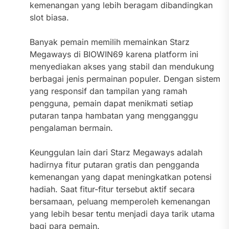
kemenangan yang lebih beragam dibandingkan
slot biasa.
Banyak pemain memilih memainkan Starz
Megaways di BIOWIN69 karena platform ini
menyediakan akses yang stabil dan mendukung
berbagai jenis permainan populer. Dengan sistem
yang responsif dan tampilan yang ramah
pengguna, pemain dapat menikmati setiap
putaran tanpa hambatan yang mengganggu
pengalaman bermain.
Keunggulan lain dari Starz Megaways adalah
hadirnya fitur putaran gratis dan pengganda
kemenangan yang dapat meningkatkan potensi
hadiah. Saat fitur-fitur tersebut aktif secara
bersamaan, peluang memperoleh kemenangan
yang lebih besar tentu menjadi daya tarik utama
bagi para pemain.