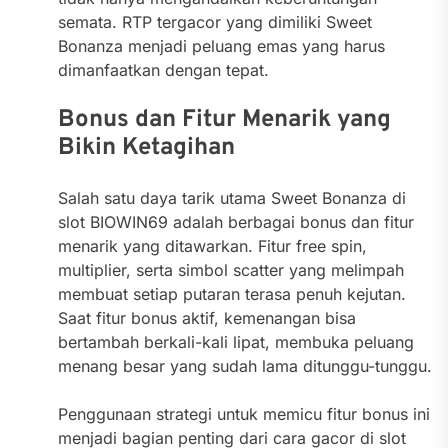
semata. RTP tergacor yang dimiliki Sweet
Bonanza menjadi peluang emas yang harus
dimanfaatkan dengan tepat.
Bonus dan Fitur Menarik yang
Bikin Ketagihan
Salah satu daya tarik utama Sweet Bonanza di
slot BIOWIN69 adalah berbagai bonus dan fitur
menarik yang ditawarkan. Fitur free spin,
multiplier, serta simbol scatter yang melimpah
membuat setiap putaran terasa penuh kejutan.
Saat fitur bonus aktif, kemenangan bisa
bertambah berkali-kali lipat, membuka peluang
menang besar yang sudah lama ditunggu-tunggu.
Penggunaan strategi untuk memicu fitur bonus ini
menjadi bagian penting dari cara gacor di slot