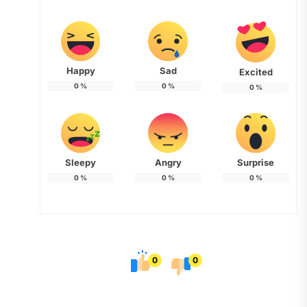
Happy
Sad
Excited
0
%
0
%
0
%
Sleepy
Angry
Surprise
0
%
0
%
0
%
0
0