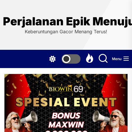
Skip
to
the
Perjalanan Epik Menuj
content
Keberuntungan Gacor Menang Terus!
Menu