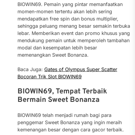
BIOWIN69. Pemain yang pintar memanfaatkan
momen-momen tertentu akan lebih sering
mendapatkan free spin dan bonus multiplier,
sehingga peluang menang besar semakin terbuka
lebar. Memberikan event dan promo khusus yang
mendukung pemain untuk memperoleh tambahan
modal dan kesempatan lebih besar
memenangkan Sweet Bonanza.
Baca Juga:
Gates of Olympus Super Scatter
Bocoran Trik Slot BIOWIN69
BIOWIN69, Tempat Terbaik
Bermain Sweet Bonanza
BIOWIN69 telah menjadi rumah bagi para
penggemar Sweet Bonanza yang ingin meraih
kemenangan besar dengan cara gacor terbaik.