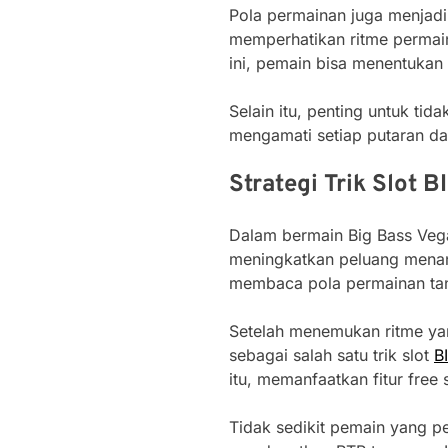
Pola permainan juga menjad
memperhatikan ritme permain
ini, pemain bisa menentukan
Selain itu, penting untuk ti
mengamati setiap putaran d
Strategi Trik Slot 
Dalam bermain Big Bass Veg
meningkatkan peluang menang.
membaca pola permainan tan
Setelah menemukan ritme yan
sebagai salah satu trik slot
B
itu, memanfaatkan fitur fre
Tidak sedikit pemain yang p