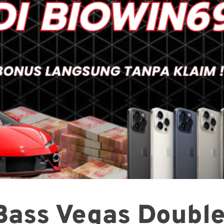
Bass Vegas Doubl