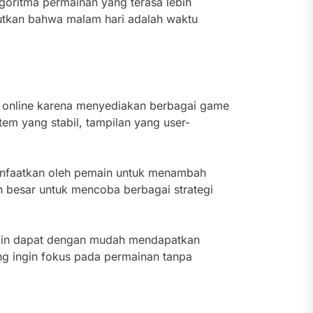
goritma permainan yang terasa lebih
butkan bahwa malam hari adalah waktu
t online karena menyediakan berbagai game
tem yang stabil, tampilan yang user-
anfaatkan oleh pemain untuk menambah
 besar untuk mencoba berbagai strategi
main dapat dengan mudah mendapatkan
ang ingin fokus pada permainan tanpa