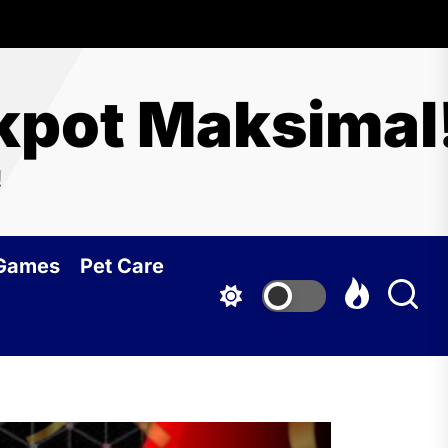
kpot Maksimal
!
 Games
Pet Care