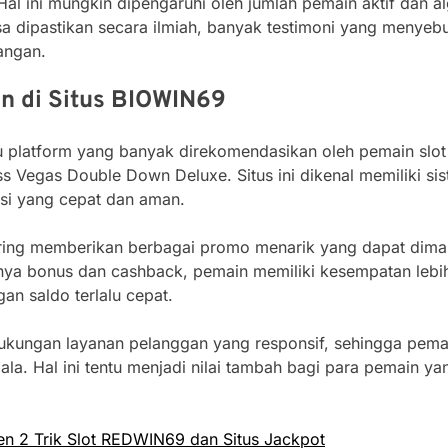
al ini mungkin dipengaruhi oleh jumlah pemain aktif dan al
isa dipastikan secara ilmiah, banyak testimoni yang menye
angan.
n di Situs BIOWIN69
u platform yang banyak direkomendasikan oleh pemain slo
ss Vegas Double Down Deluxe. Situs ini dikenal memiliki sis
aksi yang cepat dan aman.
sering memberikan berbagai promo menarik yang dapat dim
ya bonus dan cashback, pemain memiliki kesempatan lebih
an saldo terlalu cepat.
dukungan layanan pelanggan yang responsif, sehingga pe
la. Hal ini tentu menjadi nilai tambah bagi para pemain y
en 2 Trik Slot REDWIN69 dan Situs Jackpot