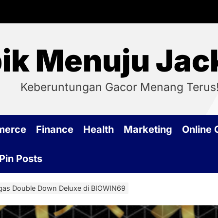
pik Menuju Jac
Keberuntungan Gacor Menang Terus
merce
Finance
Health
Marketing
Online
Pin Posts
egas Double Down Deluxe di BIOWIN69