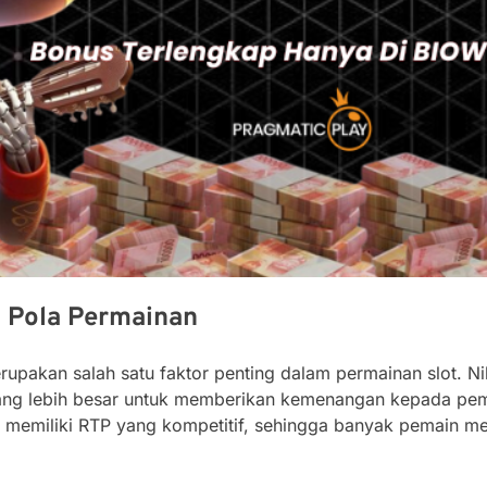
 Pola Permainan
erupakan salah satu faktor penting dalam permainan slot. N
uang lebih besar untuk memberikan kemenangan kepada pem
 memiliki RTP yang kompetitif, sehingga banyak pemain m