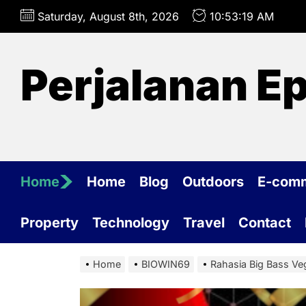
Skip
Saturday, August 8th, 2026
10:53:20 AM
to
the
content
Perjalanan E
Home
Home
Blog
Outdoors
E-com
Property
Technology
Travel
Contact
Home
BIOWIN69
Rahasia Big Bass V