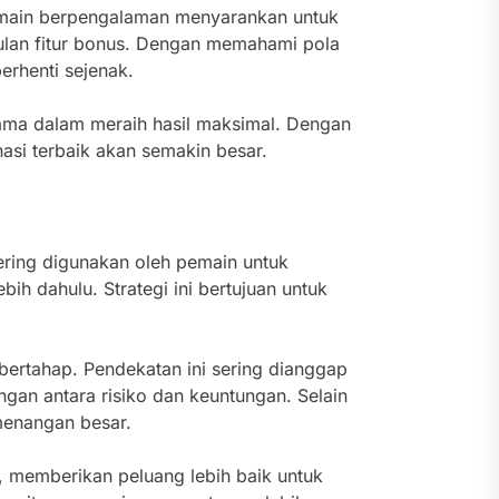
emain berpengalaman menyarankan untuk
ulan fitur bonus. Dengan memahami pola
erhenti sejenak.
utama dalam meraih hasil maksimal. Dengan
si terbaik akan semakin besar.
ring digunakan oleh pemain untuk
h dahulu. Strategi ini bertujuan untuk
bertahap. Pendekatan ini sering dianggap
an antara risiko dan keuntungan. Selain
menangan besar.
, memberikan peluang lebih baik untuk