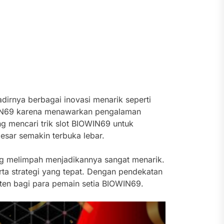
adirnya berbagai inovasi menarik seperti
OWIN69 karena menawarkan pengalaman
 mencari trik slot BIOWIN69 untuk
sar semakin terbuka lebar.
ng melimpah menjadikannya sangat menarik.
a strategi yang tepat. Dengan pendekatan
ten bagi para pemain setia BIOWIN69.