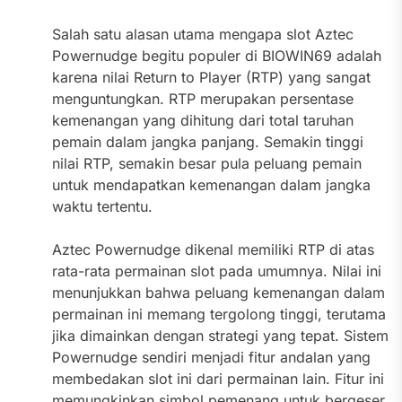
Salah satu alasan utama mengapa slot Aztec
Powernudge begitu populer di BIOWIN69 adalah
karena nilai Return to Player (RTP) yang sangat
menguntungkan. RTP merupakan persentase
kemenangan yang dihitung dari total taruhan
pemain dalam jangka panjang. Semakin tinggi
nilai RTP, semakin besar pula peluang pemain
untuk mendapatkan kemenangan dalam jangka
waktu tertentu.
Aztec Powernudge dikenal memiliki RTP di atas
rata-rata permainan slot pada umumnya. Nilai ini
menunjukkan bahwa peluang kemenangan dalam
permainan ini memang tergolong tinggi, terutama
jika dimainkan dengan strategi yang tepat. Sistem
Powernudge sendiri menjadi fitur andalan yang
membedakan slot ini dari permainan lain. Fitur ini
memungkinkan simbol pemenang untuk bergeser