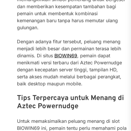
dan memberikan kesempatan tambahan bagi
pemain untuk membentuk kombinasi
kemenangan baru tanpa harus memutar ulang
gulungan.
Dengan adanya fitur tersebut, peluang menang
menjadi lebih besar dan permainan terasa lebih
dinamis. Di situs
BIOWIN69
, pemain dapat
menikmati versi terbaru dari Aztec Powernudge
dengan kecepatan server tinggi, tampilan HD,
serta akses mudah melalui berbagai perangkat,
baik desktop maupun mobile.
Tips Terpercaya untuk Menang di
Aztec Powernudge
Untuk memaksimalkan peluang menang di slot
BIOWIN69 ini, pemain tentu perlu memahami pola