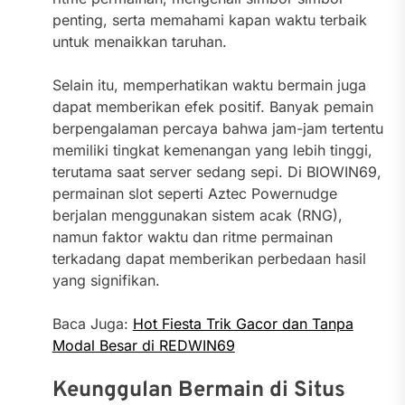
penting, serta memahami kapan waktu terbaik
untuk menaikkan taruhan.
Selain itu, memperhatikan waktu bermain juga
dapat memberikan efek positif. Banyak pemain
berpengalaman percaya bahwa jam-jam tertentu
memiliki tingkat kemenangan yang lebih tinggi,
terutama saat server sedang sepi. Di BIOWIN69,
permainan slot seperti Aztec Powernudge
berjalan menggunakan sistem acak (RNG),
namun faktor waktu dan ritme permainan
terkadang dapat memberikan perbedaan hasil
yang signifikan.
Baca Juga:
Hot Fiesta Trik Gacor dan Tanpa
Modal Besar di REDWIN69
Keunggulan Bermain di Situs