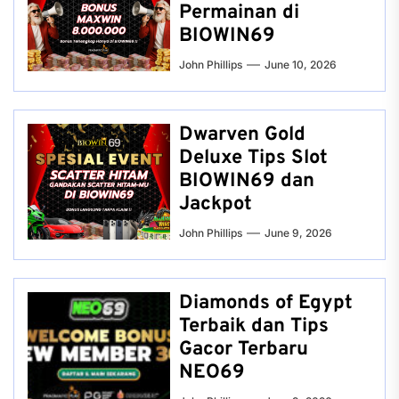
Permainan di
BIOWIN69
John Phillips
June 10, 2026
Dwarven Gold
Deluxe Tips Slot
BIOWIN69 dan
Jackpot
John Phillips
June 9, 2026
Diamonds of Egypt
Terbaik dan Tips
Gacor Terbaru
NEO69