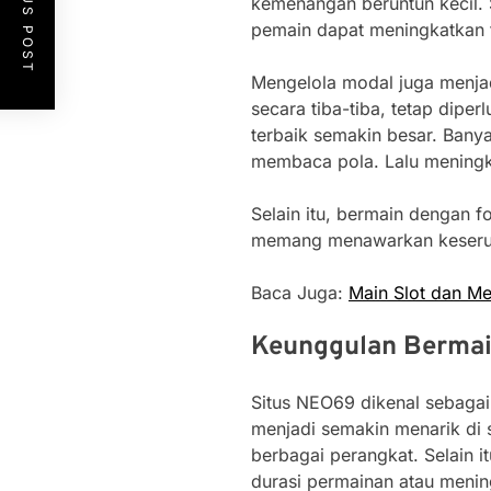
PREVIOUS POST
kemenangan beruntun kecil. Si
pemain dapat meningkatkan 
Mengelola modal juga menja
secara tiba-tiba, tetap dip
terbaik semakin besar. Bany
membaca pola. Lalu meningka
Selain itu, bermain dengan 
memang menawarkan keseruan
Baca Juga:
Main Slot dan M
Keunggulan Bermain
Situs NEO69 dikenal sebagai
menjadi semakin menarik di s
berbagai perangkat. Selain 
durasi permainan atau meni