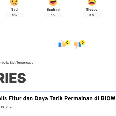
Sad
Sleepy
Excited
0
%
0
%
0
%
0
0
erbaik
,
Slot Terpercaya
RIES
ils Fitur dan Daya Tarik Permainan di BIO
 10, 2026