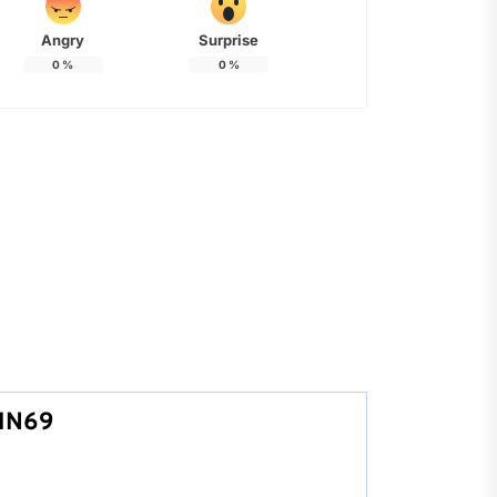
Angry
Surprise
0
%
0
%
WIN69