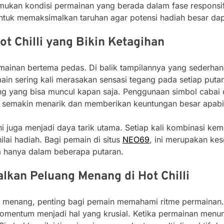
emukan kondisi permainan yang berada dalam fase responsi
untuk memaksimalkan taruhan agar potensi hadiah besar dap
Hot Chilli yang Bikin Ketagihan
rmainan bertema pedas. Di balik tampilannya yang sederha
main sering kali merasakan sensasi tegang pada setiap put
 yang bisa muncul kapan saja. Penggunaan simbol cabai den
 semakin menarik dan memberikan keuntungan besar apabil
ini juga menjadi daya tarik utama. Setiap kali kombinasi ke
ai hadiah. Bagi pemain di situs
NEO69
, ini merupakan ke
a hanya dalam beberapa putaran.
lkan Peluang Menang di Hot Chilli
menang, penting bagi pemain memahami ritme permainan. H
entum menjadi hal yang krusial. Ketika permainan menunj