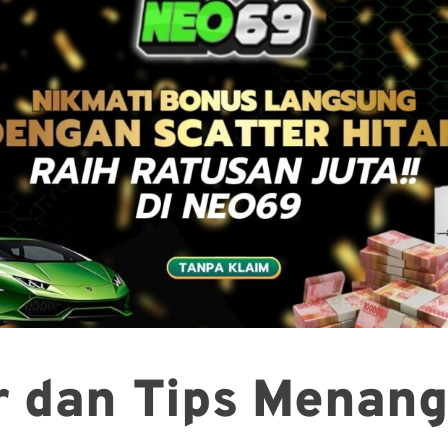
 dan Tips Menang