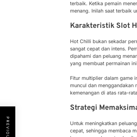
terbaik. Ketika pemain men
menang. Inilah saat terbaik 
Karakteristik Slot 
Hot Chilli bukan sekadar pe
sangat cepat dan intens. Pe
dipahami dan peluang menang
yang membuat permainan ini
Fitur multiplier dalam game 
muncul dan menggandakan nil
kemenangan di atas rata-rat
Strategi Memaksima
Untuk meningkatkan peluang 
cepat, sehingga membaca mom