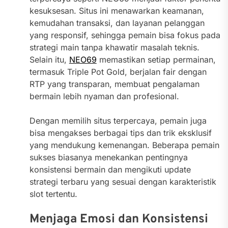
kesuksesan. Situs ini menawarkan keamanan,
kemudahan transaksi, dan layanan pelanggan
yang responsif, sehingga pemain bisa fokus pada
strategi main tanpa khawatir masalah teknis.
Selain itu,
NEO69
memastikan setiap permainan,
termasuk Triple Pot Gold, berjalan fair dengan
RTP yang transparan, membuat pengalaman
bermain lebih nyaman dan profesional.
Dengan memilih situs terpercaya, pemain juga
bisa mengakses berbagai tips dan trik eksklusif
yang mendukung kemenangan. Beberapa pemain
sukses biasanya menekankan pentingnya
konsistensi bermain dan mengikuti update
strategi terbaru yang sesuai dengan karakteristik
slot tertentu.
Menjaga Emosi dan Konsistensi