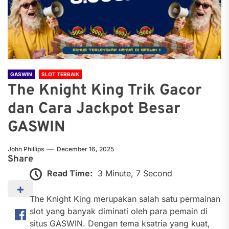
GASWIN
SLOT TERBAIK
The Knight King Trik Gacor
dan Cara Jackpot Besar
GASWIN
John Phillips
December 16, 2025
Share
Read Time:
3 Minute, 7 Second
The Knight King merupakan salah satu permainan
slot yang banyak diminati oleh para pemain di
situs GASWIN. Dengan tema ksatria yang kuat,