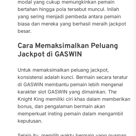
modal yang cukup memungkinkan pemain
bertahan hingga pola tersebut muncul. Inilah
yang sering menjadi pembeda antara pemain
biasa dan mereka yang berhasil meraih jackpot
besar.
Cara Memaksimalkan Peluang
Jackpot di GASWIN
Untuk memaksimalkan peluang jackpot,
konsistensi adalah kunci. Bermain secara teratur
di GASWIN membantu pemain lebih mengenal
karakter slot GASWIN yang dimainkan. The
Knight King memiliki ciri khas dalam memberikan
bonus, dan pengalaman bermain akan
memperkuat insting pemain dalam mengambil
keputusan.
Selain itu, memilih waktu bermain yang nyaman