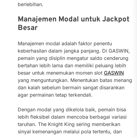
berlebihan.
Manajemen Modal untuk Jackpot
Besar
Manajemen modal adalah faktor penentu
keberhasilan dalam jangka panjang. Di GASWIN,
pemain yang disiplin mengatur saldo cenderung
bertahan lebih lama dan memiliki peluang lebih
besar untuk menemukan momen slot
GASWIN
yang menguntungkan. Menentukan batas menang
dan kalah sebelum bermain sangat disarankan
agar permainan tetap terkendali.
Dengan modal yang dikelola baik, pemain bisa
lebih fleksibel dalam mencoba berbagai variasi
taruhan. The Knight King sering memberikan
sinyal kemenangan melalui pola tertentu, dan