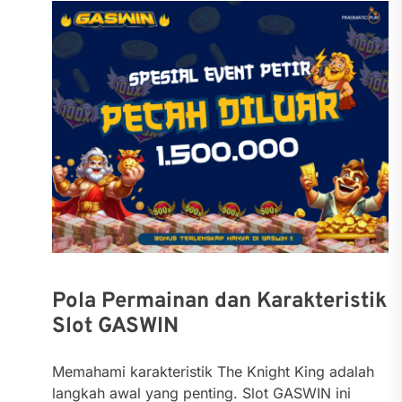
Pola Permainan dan Karakteristik
Slot GASWIN
Memahami karakteristik The Knight King adalah
langkah awal yang penting. Slot GASWIN ini