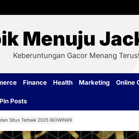
pik Menuju Jac
Keberuntungan Gacor Menang Terus
merce
Finance
Health
Marketing
Online
Pin Posts
r dan Situs Terbaik 2025 BIOWIN69