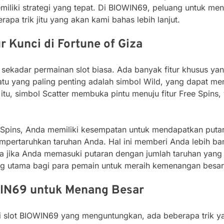
miliki strategi yang tepat. Di BIOWIN69, peluang untuk 
apa trik jitu yang akan kami bahas lebih lanjut.
r Kunci di Fortune of Giza
 sekadar permainan slot biasa. Ada banyak fitur khusus 
tu yang paling penting adalah simbol Wild, yang dapat m
itu, simbol Scatter membuka pintu menuju fitur Free Spins
 Spins, Anda memiliki kesempatan untuk mendapatkan putar
pertaruhkan taruhan Anda. Hal ini memberi Anda lebih ba
 jika Anda memasuki putaran dengan jumlah taruhan yang leb
ng utama bagi para pemain untuk meraih kemenangan besar
WIN69 untuk Menang Besar
i slot BIOWIN69 yang menguntungkan, ada beberapa trik ya