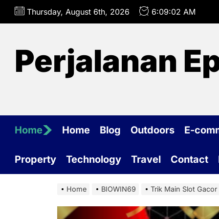
Skip
Thursday, August 6th, 2026
6:09:03 AM
to
the
content
Perjalanan E
Home
Home
Blog
Outdoors
E-com
Property
Technology
Travel
Contact
Home
BIOWIN69
Trik Main Slot Gaco