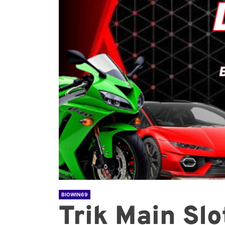
BIOWIN69
Trik Main Sl