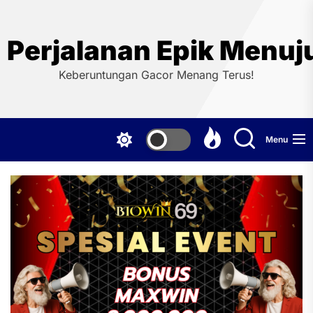
Skip
to
the
Perjalanan Epik Menuj
content
Keberuntungan Gacor Menang Terus!
Menu