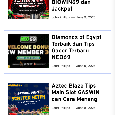
BIOWIN69 dan
Jackpot
John Phillips
June 9, 2026
Diamonds of Egypt
Terbaik dan Tips
Gacor Terbaru
NEO69
John Phillips
June 9, 2026
Aztec Blaze Tips
Main Slot GASWIN
dan Cara Menang
John Phillips
June 8, 2026