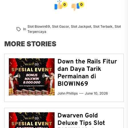
0
0
Slot Biowin69
,
Slot Gacor
,
Slot Jackpot
,
Slot Terbaik
,
Slot
In
Terpercaya
MORE STORIES
Down the Rails Fitur
dan Daya Tarik
Permainan di
BIOWIN69
John Phillips
June 10, 2026
Dwarven Gold
Deluxe Tips Slot